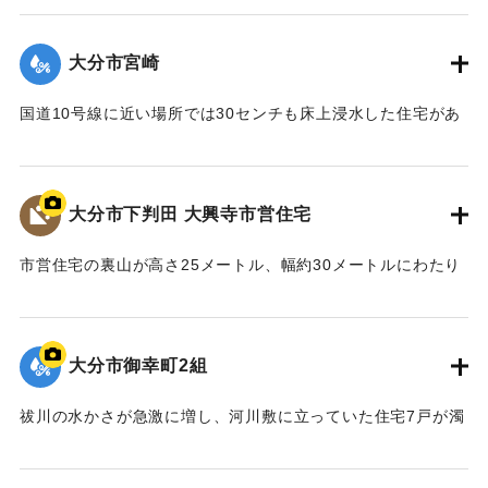
後片付けをした。
【出典：大分合同新聞 1974年9月9日夕刊7面】
大分市宮崎
｜固有コード:
00836018
国道10号線に近い場所では30センチも床上浸水した住宅があ
った。
【出典：大分合同新聞 1974年9月10日朝刊9面】
大分市下判田 大興寺市営住宅
｜固有コード:
00836019
市営住宅の裏山が高さ25メートル、幅約30メートルにわたり
地すべりを起こし、空き家2棟を含む3棟を押しつぶした。こ
のため一人暮らしの60代の女性が土砂の中から遺体で発見さ
れた。
大分市御幸町2組
｜固有コード:
00836012
祓川の水かさが急激に増し、河川敷に立っていた住宅7戸が濁
流に飲まれ流失した。住んでいた2世帯6人は寸前に避難して
無事だった。