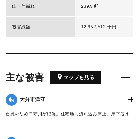
山・崖崩れ
239か所
被害総額
12,952,512 千円
主な被害
マップを見る
大分市津守
台風のため津守川が氾濫。住宅地に流れ込み床上、床下浸水
をする家が出た。
【出典：大分合同新聞 1974年9月9日夕刊7面】