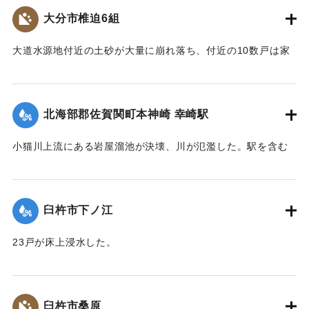
【出典：大分合同新聞 1974年9月9日夕刊7面】
大分市椎迫6組
｜固有コード:
00836013
大道水源地付近の土砂が大量に崩れ落ち、付近の10数戸は家
の周囲が約1メートルほど土砂で埋まった。窓ガラスを破り部
屋まで流れ込んだ家もあった。住民によると昭和36年10月の
豪雨のときも崩れたという。
北海部郡佐賀関町本神崎 幸崎駅
【出典：大分合同新聞 1974年9月9日朝刊1面】
小猫川上流にある岩屋溜池が決壊、川が氾濫した。駅を含む
｜固有コード:
00836015
周辺の約30戸に浸水の被害をもたらしたほか、駅構内では1番
線から6番線の線路が浮き上がり、2番ホームは10メートルに
わたって崩れ、10個のポイントはすべて壊れ駅の機能を完全
臼杵市下ノ江
に失った。
【出典：大分合同新聞 1974年9月12日朝刊9面】
23戸が床上浸水した。
【出典：大分合同新聞 1974年9月9日夕刊7面】
｜固有コード:
00836008
｜固有コード:
00836009
臼杵市桑原