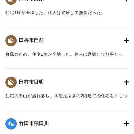
住宅1棟が全壊した。住人は避難して無事だった。
【出典：大分合同新聞 1974年9月9日夕刊7面】
｜固有コード:
00836010
臼杵市門前
台風のため、住宅1棟が全壊した。住人は避難して無事だっ
た。
【出典：大分合同新聞 1974年9月9日夕刊7面】
臼杵市目明
｜固有コード:
00836011
住宅の裏山が崩れ落ち、木造瓦ぶきの2階建ての住宅を押しつ
ぶした。このため1階で寝ていた2人が生き埋めとなり、20代
の女性が遺体となって発見された。
【出典：大分合同新聞 1974年9月9日夕刊7面】
竹田市飛田川