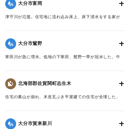
大分市富岡
｜固有コード:
00836024
津守川が氾濫。住宅地に流れ込み床上、床下浸水をする家が
出た。
【出典：大分合同新聞 1974年9月9日夕刊7面】
大分市鴛野
｜固有コード:
00836025
寒田川が急に増水。低地の下寒田、鴛野一帯が冠水した。午
前3時ごろには約500戸が孤立。特に国道10号線沿いの2軒の
住宅は床上浸水したうえに、急流に洗い流されそうになっ
た。
北海部郡佐賀関町志生木
【出典：大分合同新聞 1974年9月9日夕刊7面】
住宅の裏山が崩れ、木造瓦ぶき平屋建ての住宅が全壊した。
｜固有コード:
00836026
住んでいた家族6人のうち20代の男性が軽傷を負った。
【出典：大分合同新聞 1974年9月9日夕刊7面】
大分市賀来新川
｜固有コード:
00836027