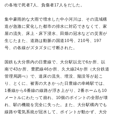
の各地で死者7人、負傷者17人をだした。
集中豪雨的な大雨で増水した中小河川は、その流域構
造が急激に変化した都市の排水に対応できなくて、家
屋の流失、床上・床下浸水、田畑の冠水などの災害が
生じたまた、道路は動脈の国道10号、210号、197
号、の各線がズタズタに寸断された。
国鉄も大分県内の日豊線で、大分駅以北で6か所、以
南で43か所、豊肥線46か所、久大線24か所（大分鉄道
管理局調べ）で、道床の流失、埋没、陥没等が起こ
り、とくに、被害の大きかった日豊線の幸崎駅では、
1番線から6番線の線路が浮き上がり、2番ホームも10
メートルにわたって崩れ、10個のポイントの全部が壊
れ、駅の機能を完全に失った。また、大分駅構内でも
線路や電気系統が冠水して、ポイントが動かず、大分