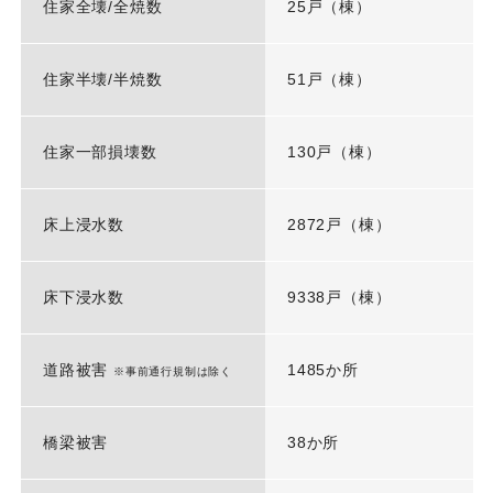
住家全壊/全焼数
25戸（棟）
住家半壊/半焼数
51戸（棟）
住家一部損壊数
130戸（棟）
床上浸水数
2872戸（棟）
床下浸水数
9338戸（棟）
道路被害
1485か所
※事前通行規制は除く
橋梁被害
38か所