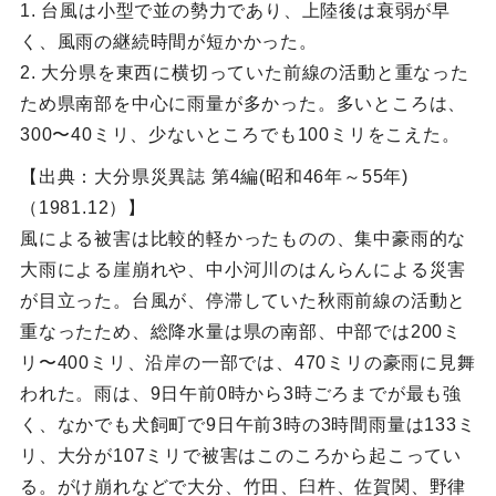
1. 台風は小型で並の勢力であり、上陸後は衰弱が早
く、風雨の継続時間が短かかった。
2. 大分県を東西に横切っていた前線の活動と重なった
ため県南部を中心に雨量が多かった。多いところは、
300〜40ミリ、少ないところでも100ミリをこえた。
【出典：大分県災異誌 第4編(昭和46年～55年)
（1981.12）】
風による被害は比較的軽かったものの、集中豪雨的な
大雨による崖崩れや、中小河川のはんらんによる災害
が目立った。台風が、停滞していた秋雨前線の活動と
重なったため、総降水量は県の南部、中部では200ミ
リ〜400ミリ、沿岸の一部では、470ミリの豪雨に見舞
われた。雨は、9日午前0時から3時ごろまでが最も強
く、なかでも犬飼町で9日午前3時の3時間雨量は133ミ
リ、大分が107ミリで被害はこのころから起こってい
る。がけ崩れなどで大分、竹田、臼杵、佐賀関、野律