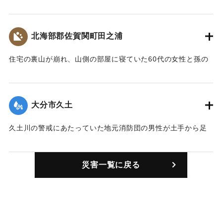
没、陥没などが発生した。また構内では線路や電気系統が冠
水して、ポイントが動かなくなった。
北海部郡佐賀関町田之浦
｜固有コード:
00836007
住宅の裏山が崩れ、山側の部屋に寝ていた60代の女性と孫の
小学2年生の男子生徒が家の下敷きとなり死亡した。住宅には
7人が住んでいたが、残りの5人は自力で逃げ出し無事だっ
た。
大分市久土
【出典：大分合同新聞 1974年9月9日夕刊7面】
久土川の警戒にあたっていた地元消防団の男性が土手から足
｜固有コード:
00836001
を踏み外し、川に転落。消防団員や警察の捜索の結果、午前8
時20分ごろ、現場から約300メートル下流で遺体で発見され
災害一覧に戻る
た。
【出典：大分合同新聞 1974年9月9日夕刊7面】
｜固有コード:
00836002