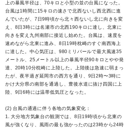
上の暴風半径は、70キロと小型の並の台風になった。
台風は1時間に15キロの速さで北西ないし西北西に進
んでいたが、7日9時頃から北々西ないし北に向きを変
え、8日3時には名瀬市の北西190キロに達し、北東に
向きを変え九州南部に接近し始めた。台風は、速度を
速めながら北東に進み、8日19時枕崎のすぐ南西海上
に達した。中心気圧は、980ミリバールで最大風速35
メートル、25メートル以上の暴風半径90キロとやや発
達、20時10分枕崎に上陸した。上陸後は急速に弱まっ
たが、夜半過ぎ延岡市の西方を通り、9日2時〜3時に
かけ大分県の南部を通過し、豊後水道に抜け四国に上
陸、9日6時には温帯低気圧となった。
(2) 台風の通過に伴う各地の気象変化：
1. 大分地方気象台の観測では、8日19時頃から北東の
風が強くなり、風雨の最も強かったのは23時から24時