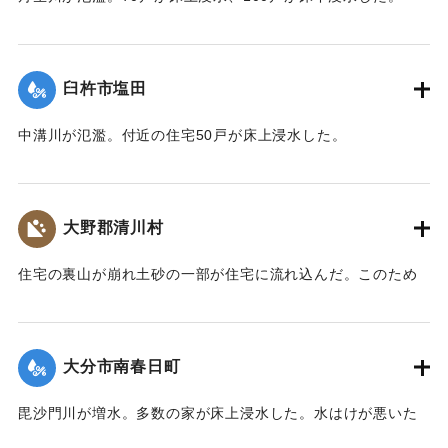
【出典：大分合同新聞 1974年9月10日朝刊9面】
｜固有コード:
00836023
臼杵市塩田
中溝川が氾濫。付近の住宅50戸が床上浸水した。
【出典：大分合同新聞 1974年9月9日朝刊9面】
｜固有コード:
00836016
大野郡清川村
住宅の裏山が崩れ土砂の一部が住宅に流れ込んだ。このため
50代の男性がけがをして病院に運ばれた。
【出典：大分合同新聞 1974年9月9日朝刊9面】
大分市南春日町
｜固有コード:
00836017
毘沙門川が増水。多数の家が床上浸水した。水はけが悪いた
め9日午前8時になっても水が引かず、住民は腰まで浸かって