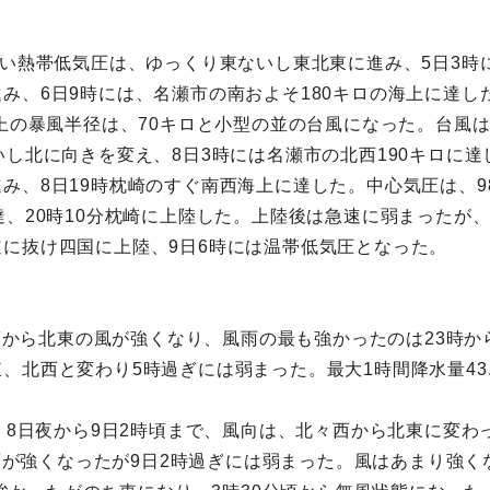
弱い熱帯低気圧は、ゆっくり東ないし東北東に進み、5日3時
み、6日9時には、名瀬市の南およそ180キロの海上に達し
以上の暴風半径は、70キロと小型の並の台風になった。台風は
いし北に向きを変え、8日3時には名瀬市の北西190キロに
、8日19時枕崎のすぐ南西海上に達した。中心気圧は、98
達、20時10分枕崎に上陸した。上陸後は急速に弱まったが、
に抜け四国に上陸、9日6時には温帯低気圧となった。
時頃から北東の風が強くなり、風雨の最も強かったのは23時から
北西と変わり5時過ぎには弱まった。最大1時間降水量43.0
は、8日夜から9日2時頃まで、風向は、北々西から北東に変わ
ら雨が強くなったが9日2時過ぎには弱まった。風はあまり強くな