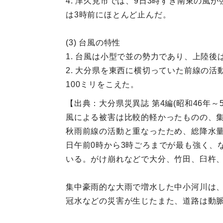
4. 津久見市では、9日3時すぎ南東の風
は3時前にほとんど止んだ。
(3) 台風の特性
1. 台風は小型で並の勢力であり、上陸
2. 大分県を東西に横切っていた前線の
100ミリをこえた。
【出典：大分県災異誌 第4編(昭和46年～55
風による被害は比較的軽かったものの、
秋雨前線の活動と重なったため、総降水量は
日午前0時から3時ごろまでが最も強く、な
いる。がけ崩れなどで大分、竹田、臼杵、
集中豪雨的な大雨で増水した中小河川は
冠水などの災害が生じたまた、道路は動脈の