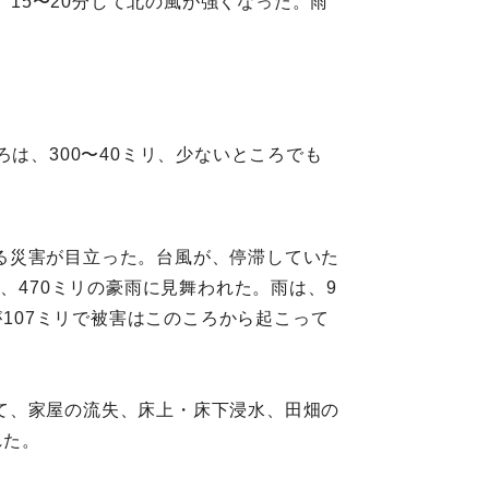
。15〜20分して北の風が強くなった。雨
は、300〜40ミリ、少ないところでも
る災害が目立った。台風が、停滞していた
、470ミリの豪雨に見舞われた。雨は、9
が107ミリで被害はこのころから起こって
て、家屋の流失、床上・床下浸水、田畑の
れた。