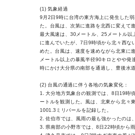
(1) 気象経過
9月2日9時に台湾の東方海上に発生した
た。台風は、次第に進路を北西に変えて進
最大風速は、30メートル、25メートル
に進んでいたが、7日9時頃から北々西な
めた。台風は、速度を速めながら北東に進み
メートル以上の暴風半径90キロとやや発
時にかけ大分県の南部を通過し、豊後水道
(2) 台風の通過に伴う各地の気象変化：
1. 大分地方気象台の観測では、8日19
ートルを観測した。風は、北東から北々東、
1001.3ミリバールを記録した。
2. 佐伯市では、風雨の最も強かったの
3. 県南部の小野市では、8日22時頃か