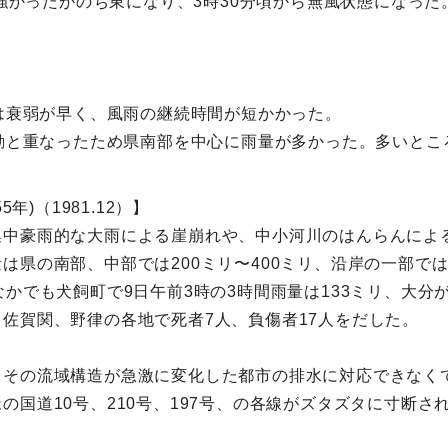
が強かったがのち東になり、3時30分頃から無風状態になった
後は衰弱が早く、風雨の継続時間が短かかった。
活動と重なったため県南部を中心に雨量が多かった。多いところ
年)（1981.12）】
集中豪雨的な大雨による崖崩れや、中小河川のはんらんによ
県の南部、中部では200ミリ〜400ミリ、沿岸の一部では
かでも犬飼町で9日午前3時の3時間雨量は133ミリ、大分
佐賀関、野律の各地で死者7人、負傷者17人をだした。
、その流域構造が急激に変化した都市の排水に対応できなく
国道10号、210号、197号、の各線がズタズタに寸断さ