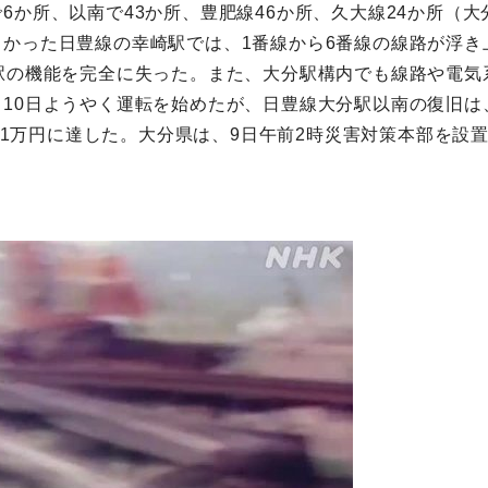
6か所、以南で43か所、豊肥線46か所、久大線24か所（
かった日豊線の幸崎駅では、1番線から6番線の線路が浮き
駅の機能を完全に失った。また、大分駅構内でも線路や電気
10日ようやく運転を始めたが、日豊線大分駅以南の復旧は
251万円に達した。大分県は、9日午前2時災害対策本部を