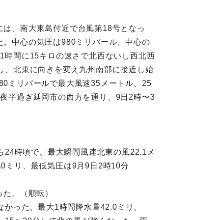
には、南大東島付近で台風第18号となっ
た。中心の気圧は980ミリバール、中心の
1時間に15キロの速さで北西ないし西北西
達し、北東に向きを変え九州南部に接近し始
0ミリバールで最大風速35メートル、25
夜半過ぎ延岡市の西方を通り、9日2時〜3
24時頃で、最大瞬間風速北東の風22.1メ
ミリ、最低気圧は9月9日2時10分
った。（順転）
かった。最大1時間降水量42.0ミリ。