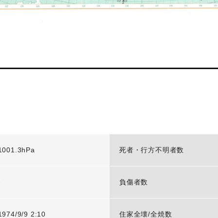
1001.3hPa
死者・行方不明者数
-
負傷者数
1974/9/9 2:10
住家全壊/全焼数