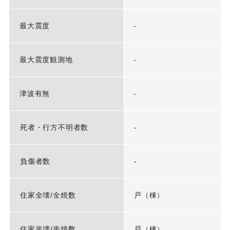
最大震度
-
最大震度観測地
-
津波有無
-
死者・行方不明者数
-
負傷者数
-
住家全壊/全焼数
戸（棟）
住家半壊/半焼数
戸（棟）