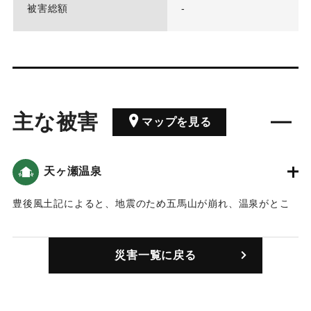
被害総額
-
主な被害
マップを見る
天ヶ瀬温泉
豊後風土記によると、地震のため五馬山が崩れ、温泉がとこ
ろどころに出たが、うち1つは間欠泉だったらしい。豊後国志
によると、天ケ瀬温泉を比定している。
災害一覧に戻る
｜固有コード:
00000101