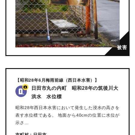
【昭和28年6月梅雨前線（西日本水害）】
日田市丸の内町 昭和28年の筑後川大
洪水 水位標
昭和28年西日本水害において発生した浸水の高さを
表す水位標である。 地面から40cmの位置に水位が
示さ…
市町村：日田市