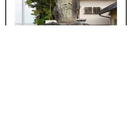
【昭和28年6月梅雨前線（西日本水害）】
由布市挾間町鬼崎 洪水記念碑
【概要】 山王二十一社（日吉神社）の正門を入り、
右手側に建立された石碑。 これは、昭和28年6月梅
雨…