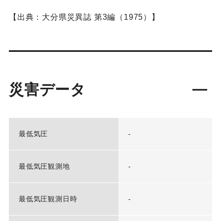
【出典：大分県災異誌 第3編（1975）】
災害データ
最低気圧
-
最低気圧観測地
-
最低気圧観測日時
-