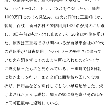
棟、ハイヤー1台、トラック2台を全焼したが、損害
1000万円にのぼる見込み。出火と同時に三重町ほか、
菅尾、百枝、新田各村の警防団員1425名が消火に活躍
し、8日午前2時ごろ消し止めたが、20名は軽傷を受け
た。原因は三重署で取り調べいるが自動車会社の20代
の運転手が7日夜使用したハイヤーの発生？に残って
いた火を消さずにそのまま車庫に入れたのがハイヤー
に燃え移ったものと見られている。三重町では8日朝
に炊き出しを行い、また全町に回覧板を回して食糧、
衣類、日用品などを寄付してもらい早速配給した。焼
け出された人々は親類、知人の家に身を寄せそのほか
は同町正龍寺に避難している。