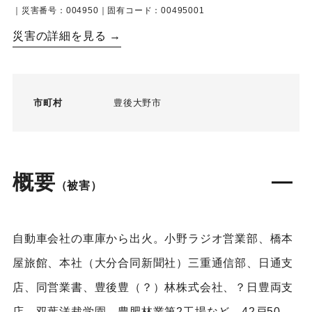
｜災害番号：004950｜固有コード：00495001
災害の詳細を見る →
市町村
豊後大野市
概要
（被害）
自動車会社の車庫から出火。小野ラジオ営業部、橋本
屋旅館、本社（大分合同新聞社）三重通信部、日通支
店、同営業書、豊後豊（？）林株式会社、？日豊両支
店、双葉洋裁学園、豊肥林業第2工場など、42戸50