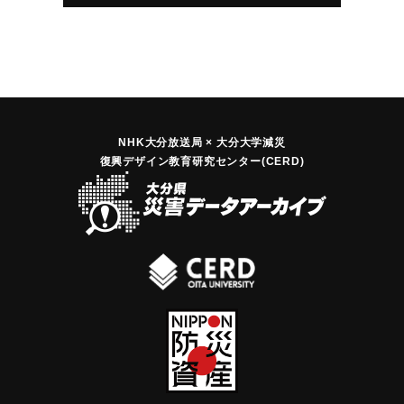
ク2台を全焼したが、損害1000万円にのぼる見込み。出火と
同時に三重町ほか、菅尾、百枝、新田各村の警防団員1425名
が消火に活躍し、8日午前2時ごろ消し止めたが、20名は軽傷
を受けた。原因は三重署で取り調べいるが自動車会社の20代
の運転手が7日夜使用したハイヤーの発生？に残っていた火を
消さずにそのまま車庫に入れたのがハイヤーに燃え移ったも
のと見られている。三重町では8日朝に炊き出しを行い、また
NHK大分放送局 × 大分大学減災
復興デザイン教育研究センター(CERD)
全町に回覧板を回して食糧、衣類、日用品などを寄付しても
らい早速配給した。焼け出された人々は親類、知人の家に身
を寄せそのほかは同町正龍寺に避難している。
【出典：大分合同新聞 1947年4月9日朝刊2面】
｜固有コード:
00495001