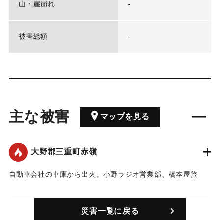
山・崖崩れ
-
被害総額
-
主な被害
マップを見る
大野郡三重町赤嶺
自動車会社の車庫から出火。小野ラジオ営業部、橋本屋旅
館、本社（大分合同新聞社）三重通信部、日通支店、同営業
書、豊後豊（？）林株式会社、？日豊両支店、双葉洋裁学
災害一覧に戻る
園、豊肥林業第2工場など、42戸50棟、ハイヤー1台、トラッ