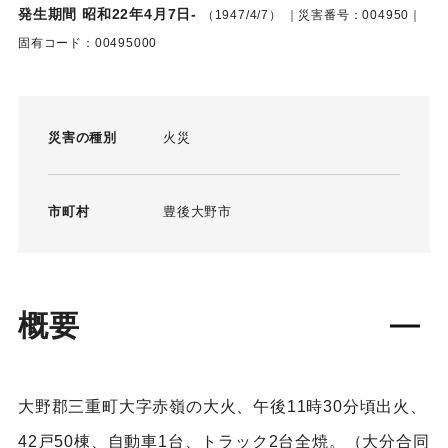
発生期間 昭和22年4月7日-
（1947/4/7）
｜災害番号：004950｜
固有コード：00495000
災害の種別
火災
市町村
豊後大野市
概要
大野郡三重町大字赤嶺の大火、午後11時30分頃出火、
42戸50棟、自動車1台、トラック2台全焼。（大分合同