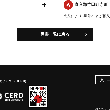
18日午前1時半に鎮火し
｜固有コード:
00492002
直入郡竹田町寺町
起こったが大事に至らず消し
1棟、罹災者82世帯370名に
火災により5世帯22名が罹
は木履工場の昼間作業の火の
】
【出典：大分合同新聞 1947
）からで損害は3000万円
。
災害一覧に戻る
｜固有コード:
00492004
は竹田劇場、寺院などで難を
会を開き、救助善後策につい
本各地区の婦人会、青年団は
救済策に乗り出している。
配給所、パレス女学院、新社
エ
そのほか同町の中心をなして
センター(CERD)
で、発見が午後10時前後と
の断水と下水も配電会社の余
©2023 NHK