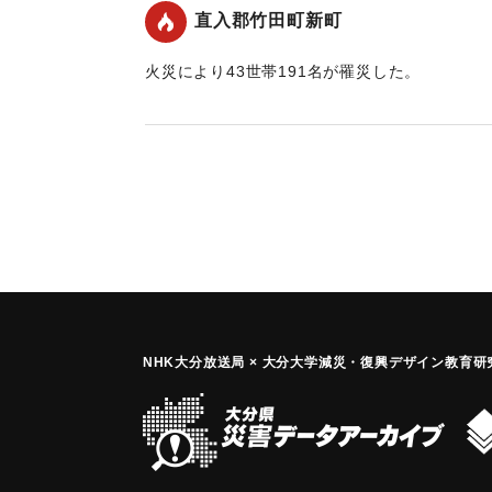
の警防団が水の不便に屈せず必死の活動を続け、
直入郡竹田町新町
た。飛火のため直入地方事務所裏手に山火事が
止めた。全焼住家62棟、非住家11棟、半焼住家
火災により43世帯191名が罹災した。
のぼり、明治10年西南の役以来の大火で原因
【出典：大分合同新聞 1947年2月19日朝刊2面
不始末（夜間同工場に一人の宿直も夜警もいない
以上になる見込み。30代の男性1人が負傷した
｜固有コード:
00492003
罹災者中、家なき人々は町内の親族、知己また
避けているが、町当局は18日午前10時緊急町
て協議したが、竹田町内および豊岡、明治、岡
徹夜炊き出し寝具の世話に活動し、隣接町村も
焼失した主なる建物は竹田保健所、竹田衣料品
会新聞社、社会党および自由党各直入郡支部。
NHK大分放送局 × 大分大学減災
・
復興デザイン教育研究
いる大商店が大部分をしめている。
大火の原因は出火家屋の無人と烈風によるもの
あって、停電のためサイレンも鳴らず、上水道