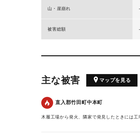
山・崖崩れ
被害総額
主な被害
マップを見る
直入郡竹田町中本町
木履工場から発火、隣家で発見したときには工
風に火勢は竹田町の中心の目貫街、下本町、中
町、寺町と三方に燃え広がり、同町および、玉