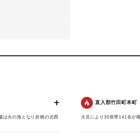
-
-
直入郡竹田町本町
場は火の海となり折柄の北西
火災により30世帯141名が
本町、魚町、田町、新町、下
【出典：大分合同新聞 1947
来、入田、松本その他各町村