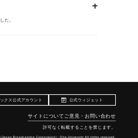
災した。
年2月19日朝刊2面】
ックス公式アカウント
公式ウィジェット
サイトについて
ご意見・お問い合わせ
許可なく転載することを禁じます。
(Japan Broadcasting Corporation)・
Oita University All rights reserved.