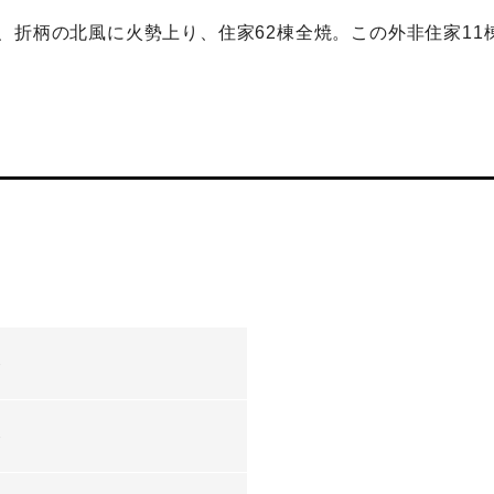
折柄の北風に火勢上り、住家62棟全焼。この外非住家11棟
-
-