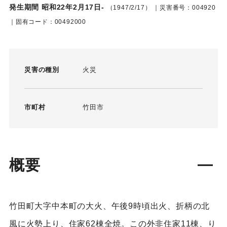
発生期間 昭和22年2月17日-
（1947/2/17）
｜災害番号：004920
｜固有コード：00492000
災害の種別
火災
市町村
竹田市
概要
竹田町大字中本町の大火、午後9時頃出火、折柄の北
風に火勢上り、住家62棟全焼。この外非住家11棟、り