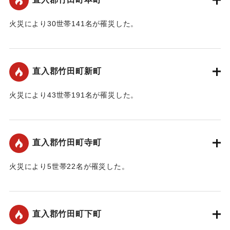
水の不便に屈せず必死の活動を続け、18日午前1時半に鎮火し
た。飛火のため直入地方事務所裏手に山火事が起こったが大
火災により30世帯141名が罹災した。
事に至らず消し止めた。全焼住家62棟、非住家11棟、半焼住
【出典：大分合同新聞 1947年2月19日朝刊2面】
家1棟、罹災者82世帯370名にのぼり、明治10年西南の役以来
の大火で原因は木履工場の昼間作業の火の不始末（夜間同工
｜固有コード:
00492002
場に一人の宿直も夜警もいない）からで損害は3000万円以上
直入郡竹田町新町
になる見込み。30代の男性1人が負傷した。
火災により43世帯191名が罹災した。
罹災者中、家なき人々は町内の親族、知己または竹田劇場、
【出典：大分合同新聞 1947年2月19日朝刊2面】
寺院などで難を避けているが、町当局は18日午前10時緊急町
会を開き、救助善後策について協議したが、竹田町内および
｜固有コード:
00492003
直入郡竹田町寺町
豊岡、明治、岡本各地区の婦人会、青年団は徹夜炊き出し寝
具の世話に活動し、隣接町村も救済策に乗り出している。
火災により5世帯22名が罹災した。
焼失した主なる建物は竹田保健所、竹田衣料品配給所、パレ
【出典：大分合同新聞 1947年2月19日朝刊2面】
ス女学院、新社会新聞社、社会党および自由党各直入郡支
｜固有コード:
00492004
部。そのほか同町の中心をなしている大商店が大部分をしめ
直入郡竹田町下町
ている。