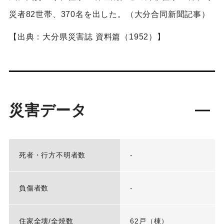
災者82世帯、370名を出した。（大分合同新聞記事）
【出典：大分県災害誌 資料篇（1952）】
災害データ
死者・行方不明者数
-
負傷者数
-
住家全壊/全焼数
62戸（棟）