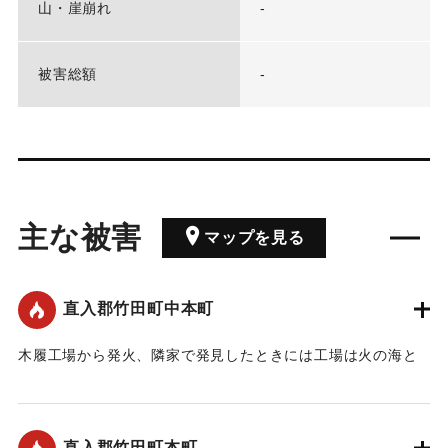
山・崖崩れ
-
被害総額
-
主な被害
マップを見る
直入郡竹田町中本町
木履工場から発火、隣家で発見したときには工場は火の海と
なり折柄の北西風に火勢は竹田町の中心の目貫街、下本町、
中本町、魚町、田町、新町、下町、寺町と三方に燃え広が
り、同町および、玉来、入田、松本その他各町村の警防団が
直入郡竹田町本町