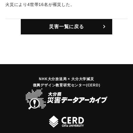
火災により4世帯16名が罹災した。
大火の原因は出火家屋の無人と烈風によるもので、発見が午
【出典：大分合同新聞 1947年2月19日朝刊2面】
後10時前後とあって、停電のためサイレンも鳴らず、上水道
の断水と下水も配電会社の余り水をもらっていたため一滴も
災害一覧に戻る
｜固有コード:
00492005
なく、上下水ともに1時間を要して送水するなどことごとく悪
条件下にあったためである。
【出典：大分合同新聞 1947年2月19日朝刊2面/2月20日朝刊2
面】
｜固有コード:
00492001
NHK大分放送局 × 大分大学減災
復興デザイン教育研究センター(CERD)