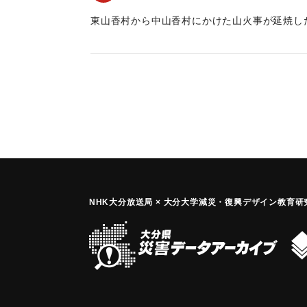
東山香村から中山香村にかけた山火事が延焼し
｜固有コード:
00455001
NHK大分放送局 × 大分大学減災
・
復興デザイン教育研究