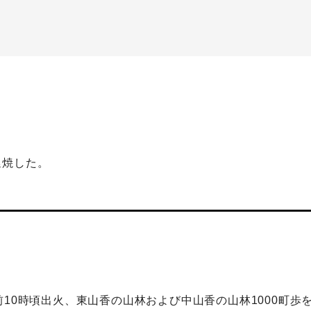
延焼した。
前10時頃出火、東山香の山林および中山香の山林1000町