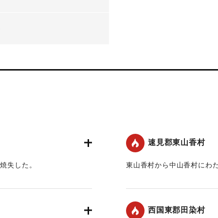
-
速見郡東山香村
を焼失した。
東山香村から中山香村にわた
｜固有コード:
00455004
西国東郡田染村