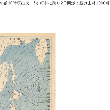
午前10時頃出火、5ヶ町村に跨り2日間燃え続け山林1000