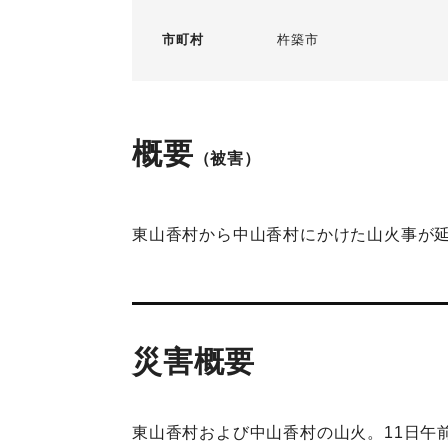
市町村
杵築市
概要
（被害）
東山香村から中山香村にかけた山火事が
災害概要
東山香村および中山香村の山火。11日午