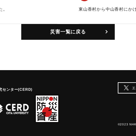
た。
東山香村から中山香村にか
｜固有コード:
00455002
災害一覧に戻る
エ
センター(CERD)
©2023 NHK