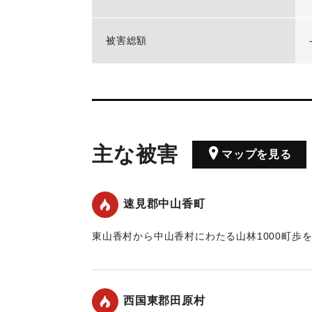
被害総額
主な被害
マップを見る
速見郡中山香町
東山香村から中山香村にわたる山林1000町歩
｜固有コード:
00455003
西国東郡田原村