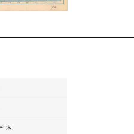
-
-
戸（棟）