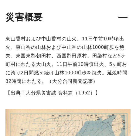
災害概要
東山香村および中山香村の山火。11日午前10時頃出
火、東山香の山林および中山香の山林1000町歩を焼
失。東国東郡朝田村、西国郡田原村、田染村など5ヶ
町村にわたる大山火。11日午前10時頃出火、5ヶ町村
に跨り2日間燃え続け山林1000町歩を焼失。延焼時間
32時間にわたる。（大分合同新聞記事）
【出典：大分県災害誌 資料篇（1952）】