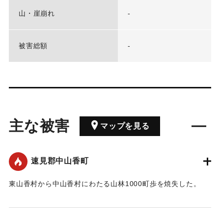
山・崖崩れ
-
被害総額
-
主な被害
マップを見る
速見郡中山香町
東山香村から中山香村にわたる山林1000町歩を焼失した。
｜固有コード:
00455003