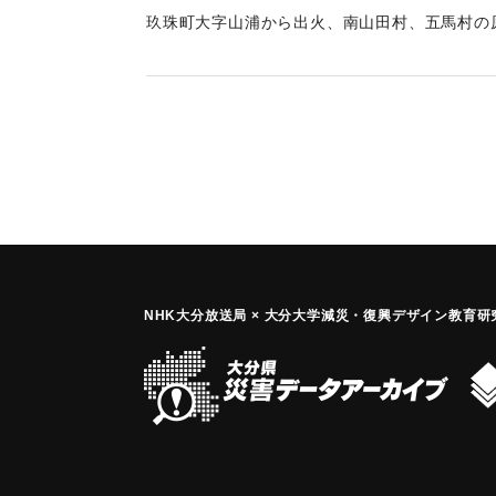
玖珠町大字山浦から出火、南山田村、五馬村の原
た。
｜固有コード:
00421003
NHK大分放送局 × 大分大学減災
・
復興デザイン教育研究