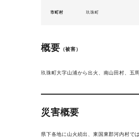
市町村
玖珠町
概要
（被害）
玖珠町大字山浦から出火、南山田村、五馬
災害概要
県下各地に山火続出、東国東郡河内村では