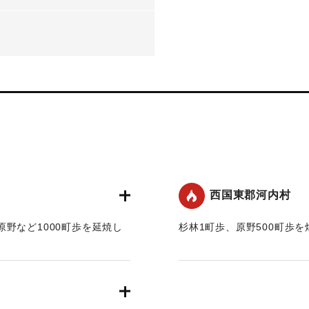
-
西国東郡河内村
野など1000町歩を延焼し
杉林1町歩、原野500町歩を
｜固有コード:
00421002