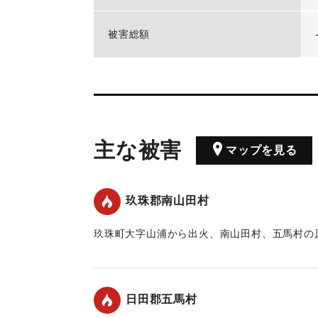
被害総額
主な被害
マップを見る
玖珠郡南山田村
玖珠町大字山浦から出火、南山田村、五馬村の原
た。
｜固有コード:
00421001
日田郡五馬村