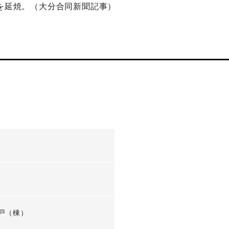
歩を延焼。（大分合同新聞記事）
-
-
戸（棟）