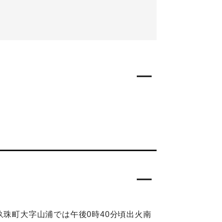
玖珠町大字山浦では午後0時40分頃出火南