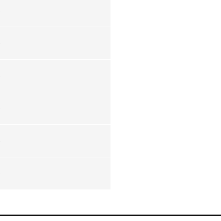
-
-
-
-
-
-