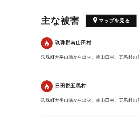
主な被害
マップを見る
玖珠郡南山田村
玖珠町大字山浦から出火、南山田村、五馬村の原
た。
｜固有コード:
00421001
日田郡五馬村
玖珠町大字山浦から出火、南山田村、五馬村の原
た。
｜固有コード:
00421003