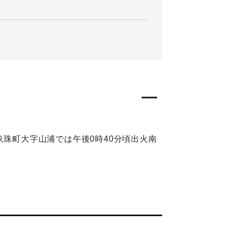
玖珠町大字山浦では午後0時40分頃出火南