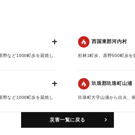
西国東郡河内村
野など1000町歩を延焼し
杉林1町歩、原野500町歩を
｜固有コード:
00421002
玖珠郡玖珠町山浦
野など1000町歩を延焼し
玖珠町大字山浦から出火、南
た。
｜固有コード:
00421004
災害一覧に戻る