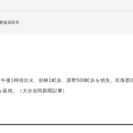
豊後高田市
午後1時頃出火、杉林1町歩、原野500町歩を焼失。玖珠郡
歩を延焼。（大分合同新聞記事）