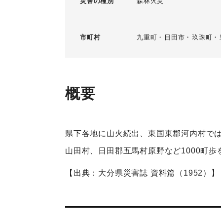
災害の種別
森林火災
市町村
九重町
日田市
玖珠町
概要
県下各地に山火続出、東国東郡河内村では
山田村、日田郡五馬村原野など1000町
【出典：大分県災害誌 資料篇（1952）】