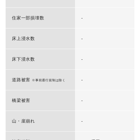
住家一部損壊数
-
床上浸水数
-
床下浸水数
-
道路被害
-
※事前通行規制は除く
橋梁被害
-
山・崖崩れ
-