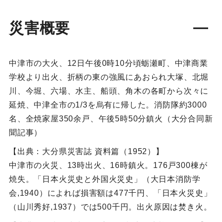
災害概要
中津市の大火、12日午後0時10分頃蛎瀬町、中津商業
学校より出火、折柄の東の強風にあおられ大塚、北堀
川、今堀、六場、水主、船頭、角木の各町から次々に
延焼、中津全市の1/3を烏有に帰した。消防隊約3000
名、全焼家屋350余戸、午後5時50分鎮火（大分合同新
聞記事）
【出典：大分県災害誌 資料篇（1952）】
中津市の火災、13時出火、16時鎮火。176戸300棟が
焼失。「日本火災史と外国火災史」（大日本消防学
会,1940）によれば損害額は477千円、「日本火災史」
（山川秀好,1937）では500千円。出火原因は焚き火。