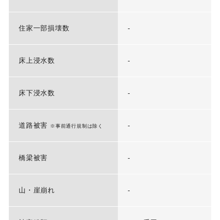
住家一部損壊数
-
床上浸水数
-
床下浸水数
-
道路被害
-
※事前通行規制は除く
橋梁被害
-
山・崖崩れ
-