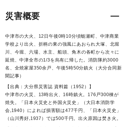
災害概要
中津市の大火、12日午後0時10分頃蛎瀬町、中津商業
学校より出火、折柄の東の強風にあおられ大塚、北堀
川、今堀、六場、水主、船頭、角木の各町から次々に
延焼、中津全市の1/3を烏有に帰した。消防隊約3000
名、全焼家屋350余戸、午後5時50分鎮火（大分合同新
聞記事）
【出典：大分県災害誌 資料篇（1952）】
中津市の火災、13時出火、16時鎮火。176戸300棟が
焼失。「日本火災史と外国火災史」（大日本消防学
会,1940）によれば損害額は477千円、「日本火災史」
（山川秀好,1937）では500千円。出火原因は焚き火。