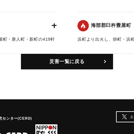
に延焼。
｜固有コード:
00211007
海部郡臼杵畳屋町
町・唐人町・新町の419軒
浜町より出火し、掛町・浜町
に延焼。
｜固有コード:
00211002
災害一覧に戻る
エ
センター(CERD)