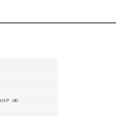
-
-
419戸（棟）