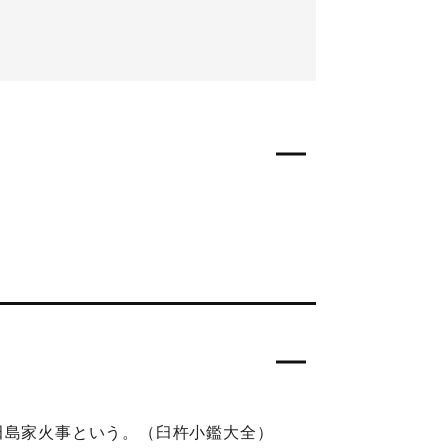
田島家火事という。（臼杵小鑑大全）