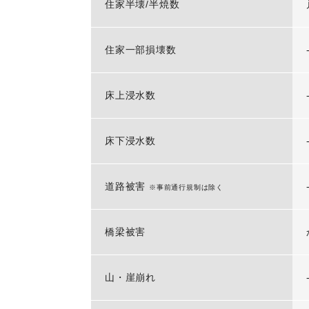
住家半壊/半焼数
住家一部損壊数
床上浸水数
床下浸水数
道路被害
※事前通行規制は除く
橋梁被害
山・崖崩れ