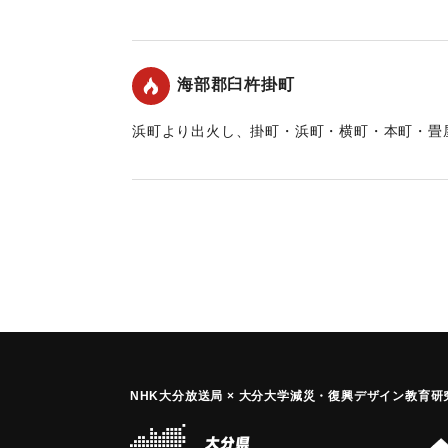
に延焼。
｜固有コード:
00211006
海部郡臼杵掛町
浜町より出火し、掛町・浜町・横町・本町・畳屋
に延焼。
｜固有コード:
00211001
NHK大分放送局 × 大分大学減災
・
復興デザイン教育研究