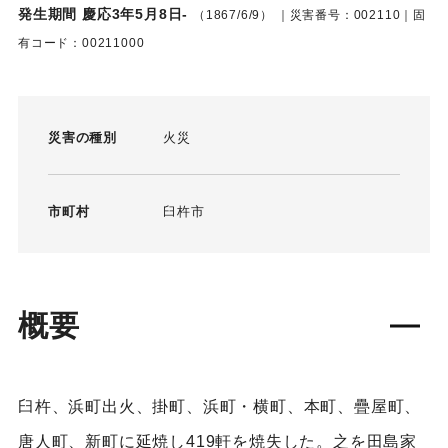
発生期間 慶応3年5月8日-
（1867/6/9）
｜災害番号：002110｜固
有コード：00211000
災害の種別
火災
市町村
臼杵市
概要
臼杵、浜町出火、掛町、浜町・横町、本町、疊屋町、
唐人町、新町に延焼し419軒を焼失した。之を田島家