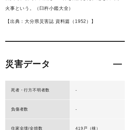
火事という。（臼杵小鑑大全）
【出典：大分県災害誌 資料篇（1952）】
災害データ
死者・行方不明者数
-
負傷者数
-
住家全壊/全焼数
419戸（棟）