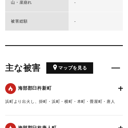
山・崖崩れ
-
被害総額
-
主な被害
マップを見る
海部郡臼杵新町
浜町より出火し、掛町・浜町・横町・本町・畳屋町・唐人
町・新町の419軒に延焼。
｜固有コード:
00211003
海部郡臼杵唐人町