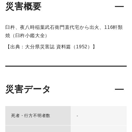
災害概要
臼杵、夜八時稲葉武石衛門直代宅から出火、116軒類
焼（臼杵小鑑大全）
【出典：大分県災害誌 資料篇（1952）】
災害データ
死者・行方不明者数
-