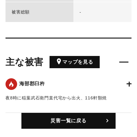
被害総額
-
主な被害
マップを見る
海部郡臼杵
夜8時に稲葉武石衛門直代宅から出火、116軒類焼
｜固有コード:
00090001
災害一覧に戻る