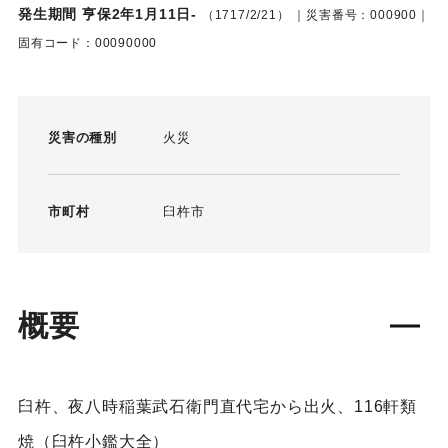
発生期間 亨保2年1月11日-
（1717/2/21）
｜災害番号：000900｜
固有コード：00090000
災害の種別
火災
市町村
臼杵市
概要
臼杵、夜八時稲葉武石衛門直代宅から出火、116軒類
焼（臼杵小鑑大全）