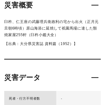
災害概要
臼杵、仁王座の武藤理兵衛政利の宅から出火（正月元
旦朝6時頃）原山海添に延焼して祇園馬場に達した類
焼家屋255軒（臼杵小鑑大全）
【出典：大分県災害誌 資料篇（1952）】
災害データ
死者・行方不明者数
-