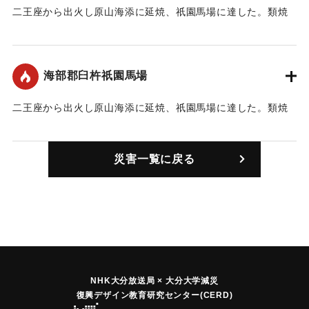
二王座から出火し原山海添に延焼、祇園馬場に達した。類焼
家屋255軒。
｜固有コード:
00074003
海部郡臼杵祇園馬場
二王座から出火し原山海添に延焼、祇園馬場に達した。類焼
家屋255軒。
｜固有コード:
00074002
災害一覧に戻る
NHK大分放送局 × 大分大学減災
復興デザイン教育研究センター(CERD)