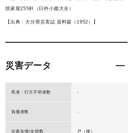
焼家屋255軒（臼杵小鑑大全）
【出典：大分県災害誌 資料篇（1952）】
災害データ
死者・行方不明者数
-
負傷者数
-
住家全壊/全焼数
戸（棟）