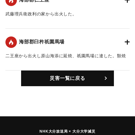
武藤理兵衛政利の家から出火した。
｜固有コード:
00074001
海部郡臼杵祇園馬場
二王座から出火し原山海添に延焼、祇園馬場に達した。類焼
家屋255軒。
｜固有コード:
00074002
災害一覧に戻る
NHK大分放送局 × 大分大学減災