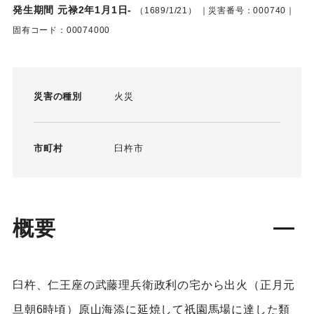
発生期間 元禄2年1月1日-
（1689/1/21）
｜災害番号：000740｜
固有コード：00074000
災害の種別
火災
市町村
臼杵市
概要
臼杵、仁王座の武藤理兵衛政利の宅から出火（正月元
旦朝6時頃）原山海添に延焼して祇園馬場に達した類