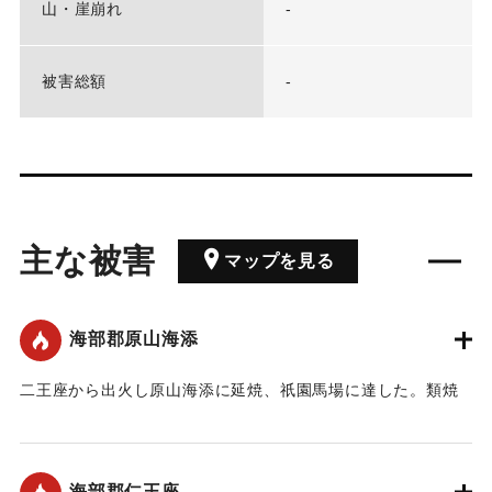
山・崖崩れ
-
被害総額
-
主な被害
マップを見る
海部郡原山海添
二王座から出火し原山海添に延焼、祇園馬場に達した。類焼
家屋255軒。
｜固有コード:
00074003
海部郡仁王座