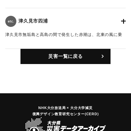
り、19日、津久見湾四浦、長目の沿岸に漂着した。ひどいと
ころでは、長さ約1キロメートル、幅数メートル〜数10メート
ルにわたった。
津久見市四浦
｜固有コード:
01009004
津久見市無垢島と高島の間で発生した赤潮は、北東の風に乗
り、19日、津久見湾四浦、長目の沿岸に漂着した。ひどいと
ころでは、長さ約1キロメートル、幅数メートル〜数10メート
災害一覧に戻る
ルにわたった。
｜固有コード:
01009001
NHK大分放送局 × 大分大学減災
復興デザイン教育研究センター(CERD)