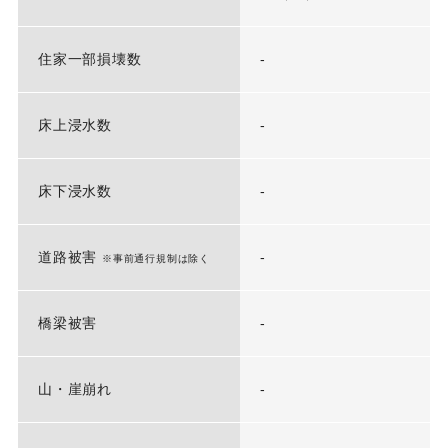
住家一部損壊数
-
床上浸水数
-
床下浸水数
-
道路被害
-
※事前通行規制は除く
橋梁被害
-
山・崖崩れ
-