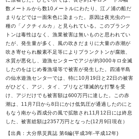
数メートルから数10メートルにわたり、江ノ浦の船だ
まりなどでは一面朱色に染まった。原因は夜光虫の一
種の「ノクチィルカ」と見られている。このプランク
トンは毒性はなく、漁業被害は無いものと思われてい
たが、発生量が多く、風の吹きだまりに大量の赤潮が
吹き寄せられ酸素不足等によりプランクトンが腐敗、
水質が悪化し、遊漁センターでアジが約3000キロ全滅
したのをはじめ養漁場等で被害が発生した。四浦半島
の仙水遊漁センタ一では、特に10月19日と22日の被害
がひどく、アジ、タイ、プリなど壊滅的な打撃を受
け、アジだけでも被害額は600万円に達した。この赤
潮は、11月7日から8日にかけ低気圧が通過したのにと
もなう南から西成分の風で拡散され11月12日には終息
した、被害総額は2357万円となった(12月9日現在）
【出典：大分県災異誌 第6編(平成3年-平成12年)