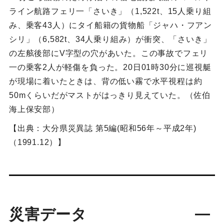
ライン航路フェリ一「さいき」（1,522t、15人乗り組
み、乗客43人）にタイ船籍の貨物船「ジャハ・フアン
シリ」（6,582t、34人乗り組み）が衝突、「さいき」
の左舷後部にV字型の穴があいた。この事故でフェリ
一の乗客2人が軽傷を負った。20日01時30分に巡視艇
が現場に着いたときは、背の低い霧で水平視程は約
50mくらいだがマストがはっきり見えていた。（佐伯
海上保安部）
【出典：大分県災異誌 第5編(昭和56年～平成2年)
（1991.12）】
災害データ