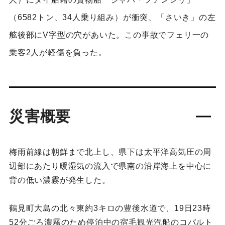
（6582トン、34人乗り組み）が衝突、「さいき」の左
舷後部にV字型の穴があいた。この事故でフェリ一の
乗客2人が軽傷を負った。
災害概要
梅雨前線は朝鮮まで北上し、県下は太平洋高気圧の周
辺部にあたり暖湿気の流入で県南の沿岸海上を中心に
背の低い濃霧が発生した。
鶴見町大島の北々東約3キロの豊後水道で、19日23時
52分ごろ濃霧のため停泊中の宿毛観光汽船のコバルト