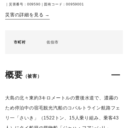
｜災害番号：009590｜固有コード：00959001
災害の詳細を見る →
市町村
佐伯市
概要
（被害）
大島の北々東約3キロメートルの豊後水道で、濃霧の
ため停泊中の宿毛観光汽船のコバルトライン航路フェ
リ一「さいき」（1522トン、15人乗り組み、乗客43
人）にタイ船籍の貨物船「ジャハ・フアンシリ」