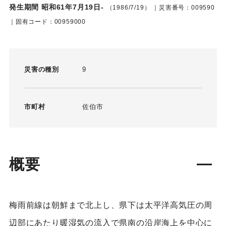
発生期間 昭和61年7月19日-
（1986/7/19）
｜災害番号：009590
｜固有コード：00959000
災害の種別
9
市町村
佐伯市
概要
梅雨前線は朝鮮まで北上し、県下は太平洋高気圧の周
辺部にあたり暖湿気の流入で県南の沿岸海上を中心に