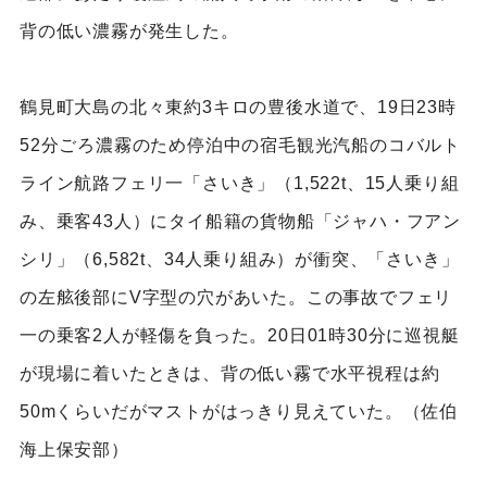
背の低い濃霧が発生した。
鶴見町大島の北々東約3キロの豊後水道で、19日23時
52分ごろ濃霧のため停泊中の宿毛観光汽船のコバルト
ライン航路フェリ一「さいき」（1,522t、15人乗り組
み、乗客43人）にタイ船籍の貨物船「ジャハ・フアン
シリ」（6,582t、34人乗り組み）が衝突、「さいき」
の左舷後部にV字型の穴があいた。この事故でフェリ
一の乗客2人が軽傷を負った。20日01時30分に巡視艇
が現場に着いたときは、背の低い霧で水平視程は約
50mくらいだがマストがはっきり見えていた。（佐伯
海上保安部）