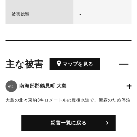
被害総額
-
主な被害
マップを見る
南海部郡鶴見町 大島
大島の北々東約3キロメートルの豊後水道で、濃霧のため停泊
中の宿毛観光汽船のコバルトライン航路フェリ一「さいき」
（1522トン、15人乗り組み、乗客43人）にタイ船籍の貨物船
災害一覧に戻る
「ジャハ・フアンシリ」（6582トン、34人乗り組み）が衝
突、「さいき」の左舷後部にV字型の穴があいた。この事故で