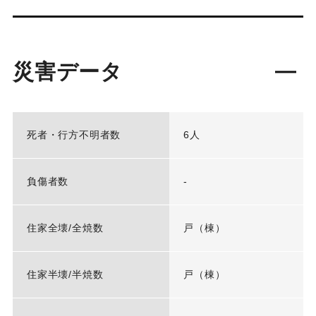
災害データ
死者・行方不明者数
6人
負傷者数
-
住家全壊/全焼数
戸（棟）
住家半壊/半焼数
戸（棟）