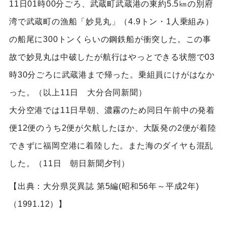
11日01時00分ごろ、武蔵町武蔵港の東約5.5㎞の別府
湾で武蔵町の漁船「妙見丸」（4.9トン・1人乗組み）
の船尾に300トンくらいの鋼鉄船が衝突した。この事
故で妙見丸は中破したが航行はやっとできる状態で03
時30分ごろに武蔵港まで帰った。乗組員にけがはなか
った。（以上11日 大分合同新聞）
大分空港では11日早朝、濃霧のため同日午前中の発着
便12便のうち2便が欠航したほか、大阪発の2便が着陸
できずに福岡空港に着陸した。また海のダイヤも混乱
した。（11日 朝日新聞夕刊）
【出典：大分県災異誌 第5編(昭和56年～平成2年)
（1991.12）】