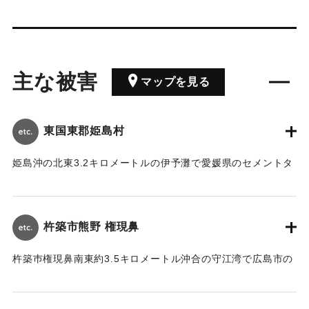
主な被害
マップを見る
東国東郡姫島村
姫島沖の北東3.2キロメートルの伊予灘で愛媛県のセメントタ
ンカー「菱恵丸」（498トン、8人乗組み）とリベリアの貨物
船「ジェリーエバレット号」（4931トン、35人乗組み）が衝
突、菱恵丸は間もなく沈没した。菱恵丸の2人は救助されたが
杵築市熊野 権現鼻
1人は死亡、5人は行方不明。現場は濃霧で視界30メートルと
見通しが悪かった。
杵築巿権現鼻南東約3.5キロメートル沖合の守江湾で広島市の
広別汽船のカーフェリー「阿蘇」（1625トン、21人乗組み）
｜固有コード:
00924004
と大分市の砂利採取運搬船「大共丸」（198トン、4人乗組