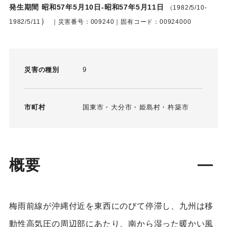
発生期間 昭和57年5月10日-昭和57年5月11日
（1982/5/10-
）
1982/5/11
｜災害番号：009240｜固有コード：00924000
災害の種別
9
市町村
国東市
大分市
姫島村
杵築市
概要
梅雨前線が沖縄付近を東西にのびて停滞し、九州は移
動性高気圧の周辺部にあたり、南から湿った暖かい風