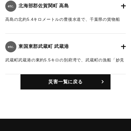
み）が衝突した。カーフェリーは窓ガラスの一部が割れ、大
北海部郡佐賀関町 高島
共丸も船首部分を損傷。乗員、乗客とも無事。同海上は霧が
発生し視界は100～200メートルぐらいだった。
高島の北約5.4キロメートルの豊後水道で、千葉県の貨物船
「第28竜丸」（688トン、6人乗組み）と韓国の貨物船「第
｜固有コード:
00924001
101サムヤン号」（388トン、10人乗組み）が衝突した。竜丸
は船首が約20センチメートルへこんだだけでけが人はなかっ
東国東郡武蔵町 武蔵港
たが、サムヤン号は間もなく沈没した。乗組員10名は救命ボ
ートで漂流中、救助された。事故当時、現場は視界50ｍであ
武蔵町武蔵港の東約5.5キロの別府湾で、武蔵町の漁船「妙見
った。
丸」（4.9トン、1人乗組み）の船尾に300トンくらいの鋼鉄
船が衝突した。この事故で妙見丸は中破したが、航行はやっ
｜固有コード:
00924002
災害一覧に戻る
とできる状態で、3時30分ごろに武蔵港まで帰った。乗組員に
けがはなかった。
｜固有コード:
00924003