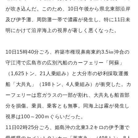
が吹き込んだ。このため、10日午後から県北東部沿岸
及び伊予灘、周防灘一帯で濃霧が発生し、特に11日未
明にかけて沿岸海上の視界が著しく悪くなった。
10日15時40分ごろ、杵築巿権現鼻南東約3.5㎞沖合の
守江湾で広島市の広別汽船のカーフェリー「阿蘇」
（1,625トン、21人乗組み）と大分市の砂利採取運搬
船「大共丸」（198トン、4人乗組み）が衝突した。カ
ーフェリーは窓ガラスの一部が割れ、大共丸も船首部
分を損傷。乗員、乗客とも無事。同海上は霧が発生し
視界は100～200ｍぐらいだった。
11日02時25分ごろ、姫島沖の北東3.2キロの伊予灘で