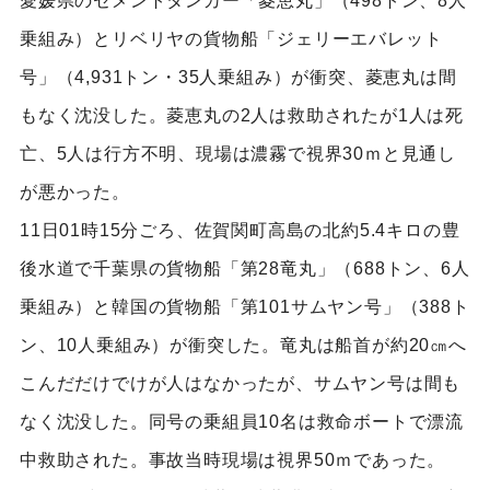
愛媛県のセメントタンカー「菱恵丸」（498トン、8人
乗組み）とリベリヤの貨物船「ジェリーエバレット
号」（4,931トン・35人乗組み）が衝突、菱恵丸は間
もなく沈没した。菱恵丸の2人は救助されたが1人は死
亡、5人は行方不明、現場は濃霧で視界30ｍと見通し
が悪かった。
11日01時15分ごろ、佐賀関町高島の北約5.4キロの豊
後水道で千葉県の貨物船「第28竜丸」（688トン、6人
乗組み）と韓国の貨物船「第101サムヤン号」（388ト
ン、10人乗組み）が衝突した。竜丸は船首が約20㎝へ
こんだだけでけが人はなかったが、サムヤン号は間も
なく沈没した。同号の乗組員10名は救命ボートで漂流
中救助された。事故当時現場は視界50ｍであった。