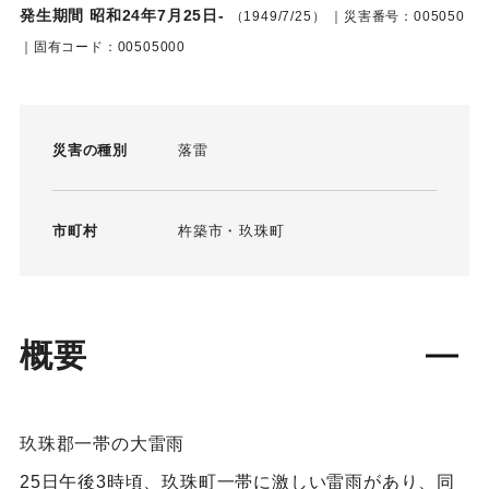
発生期間 昭和24年7月25日-
（1949/7/25）
｜災害番号：005050
｜固有コード：00505000
災害の種別
落雷
市町村
杵築市
玖珠町
概要
玖珠郡一帯の大雷雨
25日午後3時頃、玖珠町一帯に激しい雷雨があり、同