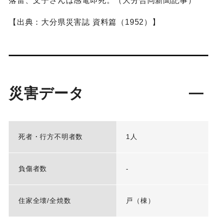
落雷、文子さんは感電即死。（大分合同新聞記事）
【出典：大分県災害誌 資料篇（1952）】
災害データ
死者・行方不明者数
1人
負傷者数
-
住家全壊/全焼数
戸（棟）