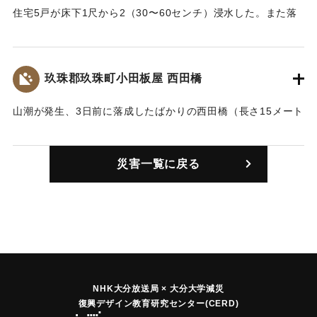
住宅5戸が床下1尺から2（30〜60センチ）浸水した。また落
雷のため家の中で火箸を持っていた女性が感電したが、命に
別状はなかった。
玖珠郡玖珠町小田板屋 西田橋
｜固有コード:
00505001
山潮が発生、3日前に落成したばかりの西田橋（長さ15メート
ル）をはじめ5ヶ所の橋が流失した。
｜固有コード:
00505002
災害一覧に戻る
NHK大分放送局 × 大分大学減災
復興デザイン教育研究センター(CERD)