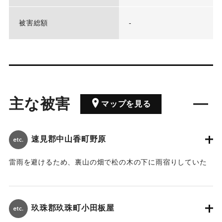
被害総額
-
主な被害
マップを見る
速見郡中山香町野原
雷雨を避けるため、裏山の畑で松の木の下に雨宿りしていた
20代の女性が、その松の木に雷が落ちたため感電、即死し
た。
玖珠郡玖珠町小田板屋
｜固有コード:
00505003