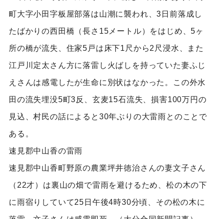
町大字小田字板屋部落は山潮に襲われ、3日前落成し
たばかりの西田橋（長さ15メートル）をはじめ、5ヶ
所の橋が流失、住家5戸は床下1尺から2尺浸水、また
江戸川定太さん方に落雷し火ばしを持っていた妻ふじ
えさんは感電したが生命に別状はなかった。この外水
田の流失埋没5町3反、玄麦15石流失、損害100万円の
見込、村民の話によると30年ぶりの大雷雨とのことで
ある。
速見郡中山香の雷雨
速見郡中山香町野原の農業坪井徳治さんの妻文子さん
（22才）は裏山の畑で雷雨を避けるため、松の木の下
に雨宿りしていて25日午後4時30分頃、その松の木に