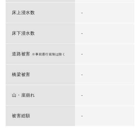
床上浸水数
-
床下浸水数
-
道路被害
-
※事前通行規制は除く
橋梁被害
-
山・崖崩れ
-
被害総額
-