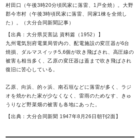
村田口（午後3時20分頃民家に落雷、1戸全焼）。大野
郡今市村（午後3時頃民家に落雷、同家1棟を全焼し
た）。（大分合同新聞記事）
【出典：大分県災害誌 資料篇（1952）】
九州電気別府電業局管内の、配電施設の変圧器が6台
焼損、ダルマスイッチ5,6個が吹き飛ばされ、高圧線の
被害も相当多く、乙原の変圧器は蓋まで吹き飛ばされ
復旧に苦心している。
乙原、向浜、的ヶ浜、南石垣などに落雷が多く、ラジ
オを焼かれた家が少なくなく、雷雨のためなす、きゅ
うりなど野菜畑の被害も各地にあった。
【出典：大分合同新聞 1947年8月26日朝刊2面】