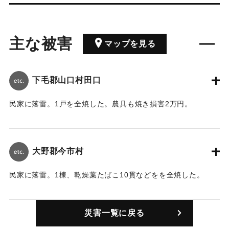
主な被害
マップを見る
下毛郡山口村田口
民家に落雷。1戸を全焼した。農具も焼き損害2万円。
【出典：大分合同新聞 1947年8月26日朝刊2面】
｜固有コード:
00498001
大野郡今市村
民家に落雷。1棟、乾燥葉たばこ10貫などをを全焼した。
【出典：大分合同新聞 1947年8月26日朝刊2面】
災害一覧に戻る
｜固有コード:
00498002