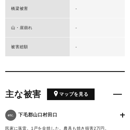
橋梁被害
-
山・崖崩れ
-
被害総額
-
主な被害
マップを見る
下毛郡山口村田口
民家に落雷。1戸を全焼した。農具も焼き損害2万円。