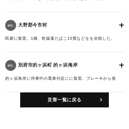
【出典：大分合同新聞 1947年8月26日朝刊2面】
｜固有コード:
00498001
大野郡今市村
民家に落雷。1棟、乾燥葉たばこ10貫などをを全焼した。
【出典：大分合同新聞 1947年8月26日朝刊2面】
｜固有コード:
00498002
別府市的ヶ浜町 的ヶ浜海岸
的ヶ浜海岸に停車中の電車付近にに落雷。ブレーキから発
煙、乗客は窓ガラスを破って車外に飛び出し、杵築町の20代
の男性、別府市の20代の女性、10代の男性3名画顔面、手首
災害一覧に戻る
などを負傷した。
【出典：大分合同新聞 1947年8月26日朝刊2面】
｜固有コード:
00498003