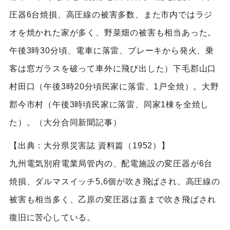
圧器6台焼損、高圧線の被害多数、また市内ではラジ
オを焼かれた家が多く、野菜畑の被害も相当あった。
午後3時30分頃、電車に落雷、ブレーキから発火、乗
客は窓ガラスを破って車外に飛び出した）下毛郡山口
村田口（午後3時20分頃民家に落雷、1戸全焼）。大野
郡今市村（午後3時頃民家に落雷、同家1棟を全焼し
た）。（大分合同新聞記事）
【出典：大分県災害誌 資料篇（1952）】
九州電気別府電業局管内の、配電施設の変圧器が6台
焼損、ダルマスイッチ5,6個が吹き飛ばされ、高圧線の
被害も相当多く、乙原の変圧器は蓋まで吹き飛ばされ
復旧に苦心している。