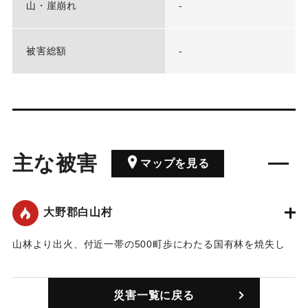
山・崖崩れ
-
被害総額
-
主な被害
マップを見る
大野郡白山村
山林より出火、付近一帯の500町歩にわたる国有林を焼失し
た。
｜固有コード:
00310001
災害一覧に戻る