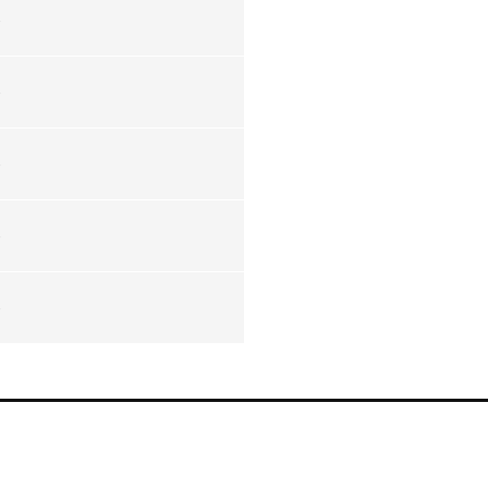
-
-
-
-
-