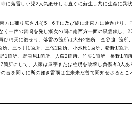
迎寺に落雷し小児2人気絶せしも直ぐに蘇生し共に生命に異
】
く南方に彌り広さ凡そ5、6里に及び終に北東方に通過せり
なく一声の雷鳴を発し漸次の間に南西方一面の黒雲鎖し、2時
再び晴天に復せり。落雷の箇所は大分2箇所、金谷迫1箇所、
箇所、三ッ川1箇所、三佐2箇所、小池原1箇所、猪野1箇所
野1箇所、野津原1箇所、入蔵2箇所、竹矢1箇所、長野1箇
て37箇所にして、人家は屋宇または柱礎を破壊し負傷者3人
老の言を聞くに斯の如き雷雨は生来未だ曾て聞知せざるとこ
】