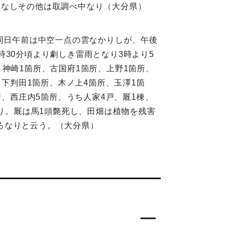
状なしその他は取調べ中なり（大分県）
。同日午前は中空一点の雲なかりしが、午後
30分頃より劇しき雷雨となり3時より5
神崎1箇所、古国府1箇所、上野1箇所、
、下判田1箇所、木ノ上4箇所、玉澤1箇
所、西庄内5箇所、うち人家4戸、厩1棟、
あり。厩は馬1頭斃死し、田畑は植物を残害
ろなりと云う。（大分県）