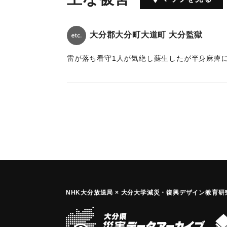
大分郡大分町大道町 大分監獄
雷が落ち看守1人が気絶し蘇生したが半身麻痺
る。
｜固有コード:
00230201
NHK大分放送局 × 大分大学減災
・
復興デザイン教育研究