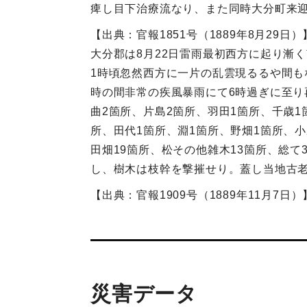
痺し目下治療流なり、また同時大分町来
【出典：官報1851号（1889年8月29日）
大分郡は8月22日雷雨最初西方に起り漸
1時頃忽然西方に一片の乱雲現るるや間も
時の間非常の疾風暴雨にて6時過ぎに至り
曲2箇所、片島2箇所、羽田1箇所、千歳1
所、田代1箇所、淵1箇所、野畑1箇所、小
田畑19箇所、松その他雑木13箇所、総
し、樹木は枝幹を撃摧せり。蓋し当地古
【出典：官報1909号（1889年11月7日）
災害データ