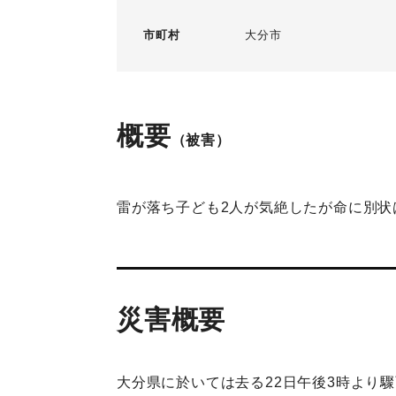
市町村
大分市
概要
（被害）
雷が落ち子ども2人が気絶したが命に別状
災害概要
大分県に於いては去る22日午後3時より