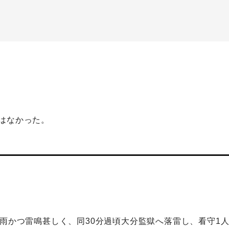
はなかった。
驟雨かつ雷鳴甚しく、同30分過頃大分監獄へ落雷し、看守1