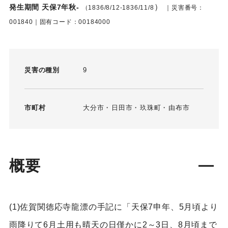
）
発生期間 天保7年秋-
（1836/8/12-1836/11/8
｜災害番号：
001840｜固有コード：00184000
災害の種別
9
市町村
大分市
日田市
玖珠町
由布市
概要
(1)佐賀関徳応寺龍漂の手記に「天保7申年、5月頃より
雨降りて6月土用も晴天の日僅かに2～3日、8月頃まで