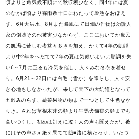
頃よりと角気候不順にて秋収穫少なく、同4年には夏
のなかば頃より霖雨数十日にわたって暑熱をおぼえ
ず、6月大洪水、8月また暴風にて田畑の作物は勿論人
家の倒壊その他被害少なからず。ここにおいてか庶民
の飢渇に苦しむ者益々多きを加え、かくて4年の飢饉
より中2年をへだてて7年の夏は気候いよいよ順調を失
い6～7月に至るも冷気を催し、人々みな冬衣を着せ
り。6月21～22日には白毛（雪か）を降らし、人々安
き心地もしなかったが、果して天下の大飢饉となって
五穀みのらず、蔬菜果物の類まで一つとして生色なか
りき。されば草根木芽の類より牛馬犬猫鶏の類までも
食いつくし、初めは飢えに泣く人の声も聞えたが、後
にはその声さえ絶え果てて餓■路に横たわり、いたづ