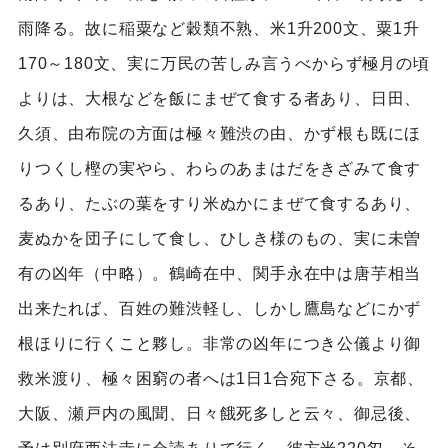
雨降る。故に稲粟など穀類不熟、米1升200文、粟1升
170～180文、実に万民の苦しみ言うべからず極月の頃
よりは、大根などを飯にまぜて食する者あり、日田、
久須、由布院の方面は極々難渋の由、かず根も既にほ
りつくし樫の実やら、わらのあまはだをきざみて食す
るあり、たぶの葉をすり米ぬかにまぜて食するあり、
麦ぬかを団子にして食し、ひしき様のもの、実に未曽
有の凶年（中略）。鶴崎在中、関手永在中は唐芋相当
出来たれば、百姓の難渋軽し、しかし鷹島などにかず
根ほりに行くこと夥し。非常の凶年につき公儀より御
救米渡り、極々困窮の者へは1日1合宛下さる。京都、
大阪、瀬戸内の風聞、日々餓死多しと云々、御忌後、