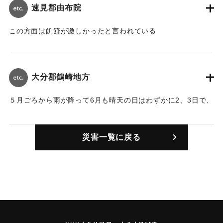
速見郡由布院
この方面は飢饉が激しかったと言われている
｜固有コード:
00184004
大分郡鶴崎地方
５月ごろから雨が降って6月も晴天の日はわずかに2、3日で、
8月頃まで雨が降った。稲や粟などの小供物は成熟が不順。米
1升が200文、粟1升が170から180文で人々の苦しみは言い表
災害一覧に戻る
せない鶴崎、関手永（佐賀関）にいる人はさつまいもが取れ
たために農家の苦労は軽かった。しかし高島などにかず根
（かずら）を掘りに行く人は多かった。たいへんな凶作で幕
府より米の救援があり、特に困窮している人には1日1合支給
された。
｜固有コード:
00184001