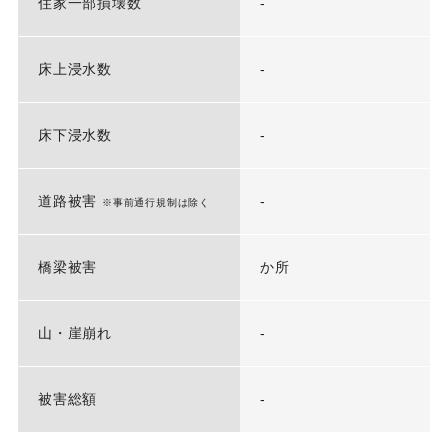
住家一部損壊数
-
床上浸水数
-
床下浸水数
-
道路被害
-
※事前通行規制は除く
橋梁被害
か所
山・崖崩れ
-
被害総額
-