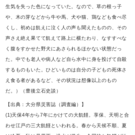
生気を失った色になっていた。なので、草の根っ子
や、木の芽などから牛や馬、犬や猫、鶏なども食べ尽
くし、初めは飢えに泣く人の声も聞えたものの、その
声さえ絶え果てて飢えて路上に横たわり、なすすべな
く腹をすかせた野犬にあさられるほかない状態だっ
た。中でも老人や病人など自ら水中に身を投げて自殺
するものもいた。ひどいものは自分の子どもの死体さ
え食る者があるなど、その状況は想像以上のもの
だ。）（豊後立石史談）
【出典：大分県災害誌（調査編）】
(1)天保4年から7年にかけての大飢饉。享保、天明と合
わせ江戸の三大飢饉といわれる。春から天候不順、夏