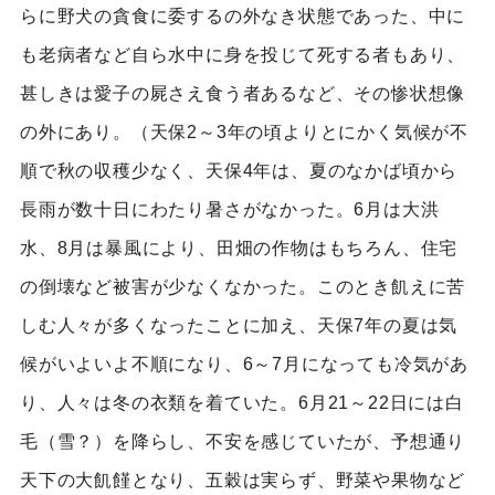
らに野犬の貪食に委するの外なき状態であった、中に
も老病者など自ら水中に身を投じて死する者もあり、
甚しきは愛子の屍さえ食う者あるなど、その惨状想像
の外にあり。（天保2～3年の頃よりとにかく気候が不
順で秋の収穫少なく、天保4年は、夏のなかば頃から
長雨が数十日にわたり暑さがなかった。6月は大洪
水、8月は暴風により、田畑の作物はもちろん、住宅
の倒壊など被害が少なくなかった。このとき飢えに苦
しむ人々が多くなったことに加え、天保7年の夏は気
候がいよいよ不順になり、6～7月になっても冷気があ
り、人々は冬の衣類を着ていた。6月21～22日には白
毛（雪？）を降らし、不安を感じていたが、予想通り
天下の大飢饉となり、五穀は実らず、野菜や果物など