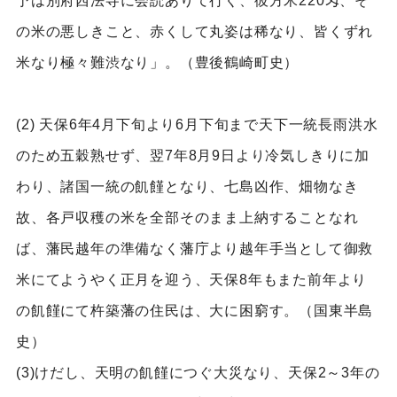
予は別府西法寺に会読ありて行く、彼方米220匁、そ
の米の悪しきこと、赤くして丸姿は稀なり、皆くずれ
米なり極々難渋なり」。（豊後鶴崎町史）
(2) 天保6年4月下旬より6月下旬まで天下一統長雨洪水
のため五穀熟せず、翌7年8月9日より冷気しきりに加
わり、諸国一統の飢饉となり、七島凶作、畑物なき
故、各戸収穫の米を全部そのまま上納することなれ
ば、藩民越年の準備なく藩庁より越年手当として御救
米にてようやく正月を迎う、天保8年もまた前年より
の飢饉にて杵築藩の住民は、大に困窮す。（国東半島
史）
(3)けだし、天明の飢饉につぐ大災なり、天保2～3年の