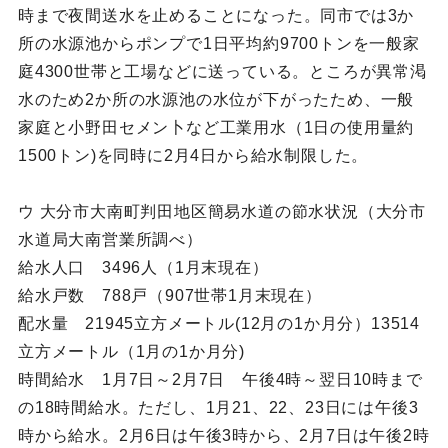
時まで夜間送水を止めることになった。同市では3か
所の水源池からポンプで1日平均約9700トンを一般家
庭4300世帯と工場などに送っている。ところが異常渇
水のため2か所の水源池の水位が下がったため、一般
家庭と小野田セメン卜など工業用水（1日の使用量約
1500トン)を同時に2月4日から給水制限した。
ウ 大分市大南町判田地区簡易水道の節水状況（大分市
水道局大南営業所調べ）
給水人口 3496人（1月末現在）
給水戸数 788戸（907世帯1月末現在）
配水量 21945立方メートル(12月の1か月分）13514
立方メートル（1月の1か月分)
時間給水 1月7日～2月7日 午後4時～翌日10時まで
の18時間給水。ただし、1月21、22、23日には午後3
時から給水。2月6日は午後3時から、2月7日は午後2時