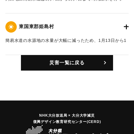
た。
｜固有コード:
00827001
東国東郡姫島村
簡易水道の水源地の水量が大幅に減ったため、1月13日から1
日7時間の給水に入った。水源地の水量が4000トンあまりに
減ったため、灌漑用のため池の水を簡易水道に利用したが、
災害一覧に戻る
そのため池の水も少なくなった。
｜固有コード:
00827002
NHK大分放送局 × 大分大学減災
復興デザイン教育研究センター(CERD)