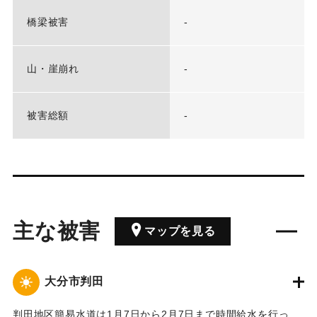
橋梁被害
-
山・崖崩れ
-
被害総額
-
主な被害
マップを見る
大分市判田
判田地区簡易水道は1月7日から2月7日まで時間給水を行っ