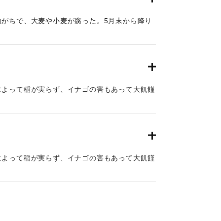
雨がちで、大麦や小麦が腐った。5月末から降り
降り続き、太陽の顔を出した日はわずかに4日
しだった。このため駅館川が大洪水となる。翌
るや、翌6月28日まで照りつづけ1日として雲影
そのため稲虫湧き、稲はすべて虫害を蒙むる。飢
出て、カニをあさりつくし、木の葉木の皮で食え
によって稲が実らず、イナゴの害もあって大飢饉
しはぎつくした。雀も鼠も一匹もいなくなった。
月まで窮民救助が行われ、宗門帳で人数を調べて
を給することとなり、その給米は大阪から運ばれ
村でも20人30人飢死する有様で、道路にたお
ままのたれ死んでいるという状態で、役人は、死
によって稲が実らず、イナゴの害もあって大飢饉
りや虫害のため一粒の種子も残されなかったの
斗7升が支給された。そのほか、牛馬の飼料も支
金の免除となり、年貢も容赦された。その春から
大豆や小豆、粟までも銀80匁という高値であっ
れにならい、年貢が全額免除となった。