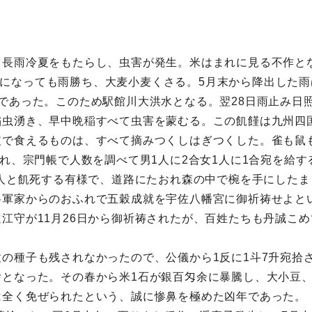
ぐ長雨冷夏をもたらし、虫害が発生。米はまれに見る不作と
雨、夏になっても雨勝ち、大麦小麦くさる。5月末から降出した
であった。このため駅館川大洪水となる。翌28日雨止み日照
稲虫湧き、早中晩稲すべて虫害を蒙むる。この飢饉は九州四
皮で食えるものは、すべて摘みつくしはぎつくした。雀も鼠
われ、宗門帳で人数を調べて男1人に2合女1人に1合宛を給
0人と飢死する有様で、道路にたおれ森の中で椀を手にした
将軍家からのおふれで五穀成就を宇佐八幡宮に御祈祷せよと
江守が11月26日から御祈祷されたが、百姓たちも丹誠こ
。
の種子も残されなかったので、公儀から1反に1斗7升宛拾
となった。その春から米1石が銀百匁余に暴騰し、大小豆、
は全く免ぜられたという、誠に惨鼻を極めた凶年であった。