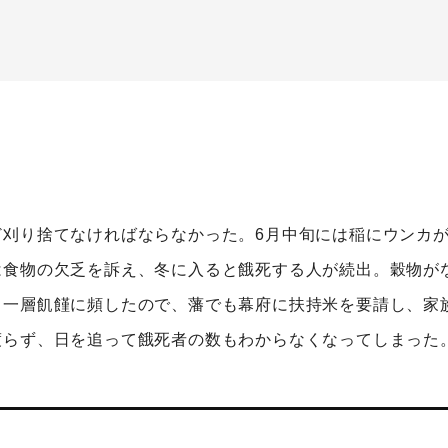
刈り捨てなければならなかった。6月中旬には稲にウンカが
は食物の欠乏を訴え、冬に入ると餓死する人が続出。穀物が
り一層飢饉に頻したので、藩でも幕府に扶持米を要請し、家
渡らず、日を追って餓死者の数もわからなくなってしまった