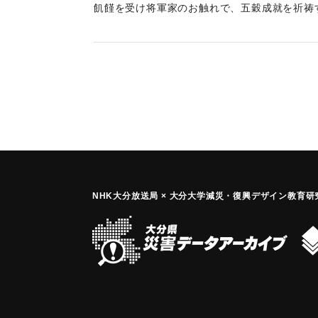
飢饉を受け将軍家のお触れで、五穀成就を祈祷
判3枚を奉納すべく、井上河内守、小笠原遠江
めて祈願した。
｜固有コード:
00108004
NHK大分放送局 × 大分大学減災
・
復興デザイン教育研究