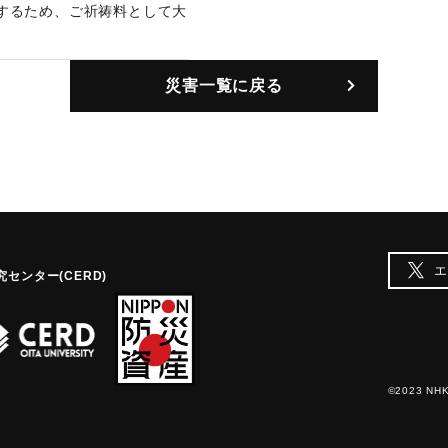
するため、ご祈祷料として大
守が来た。百姓たちも丹精込
｜固有コード:
00108006
災害一覧に戻る
エ
センター(CERD)
©2023 NHK