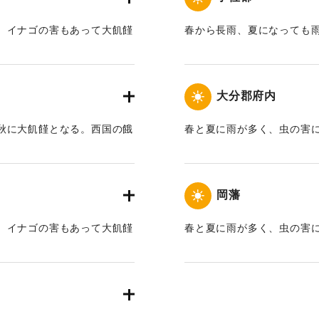
、イナゴの害もあって大飢饉
春から長雨、夏になっても
出した雨は閏5月27日まで
で、そのほかは昼夜降り通
28日雨は止み、日照りとな
大分郡府内
はなく、干ばつとなった。
えた人たちはつらさに浜に
秋に大飢饉となる。西国の餓
春と夏に雨が多く、虫の害
るものは、すべて摘みつく
太兵衛が以前からサツマイモ
になった。
このため、10月から翌年4
、増田を薯大官と尊敬した。
男1人に2合女1人に1合宛
｜固有コード:
00108001
た。しかし病人や子どもは各
岡藩
れ、森の中で椀を手にした
体の始末に殺到した。
、イナゴの害もあって大飢饉
春と夏に雨が多く、虫の害
初夏の豪雨に続いて、日照
になった。
で、政府から1反あたり、1
給され、さらに農地への税
｜固有コード:
00108003
米1石が銀百匁余に暴騰し、
た。西国東筋の諸大名もこ