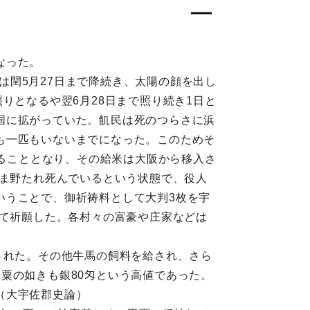
なった。
雨は閏5月27日まで降続き、太陽の顔を出し
りとなるや翌6月28日まで照り続き1日と
国に拡がっていた。飢民は死のつらさに浜
も一匹もいないまでになった。このためそ
することとなり、その給米は大阪から移入さ
まま野たれ死んでいるという状態で、役人
いうことで、御祈祷料として大判3枚を宇
めて祈願した。各村々の富豪や庄家などは
された。その他牛馬の飼料を給され、さら
粟の如きも銀80匁という高値であった。
（大宇佐郡史論）