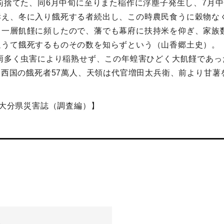
く苅捨てた、同6月中旬に至りまた稲作に浮塵子発生し、7月
訴え、冬に入り餓死する者続出し、この時農民食うに穀物な
り一層飢饉に頻したので、藩でも幕府に扶持米を仰ぎ、家族
追うて餓死するものその数を知らずという（山香郷土史）。
候雨多く虫害により稲熟せず、この年蝗害ひどく大飢饉であ
饉■西国の餓死者57萬人、天領は代官増田太兵衛、前より甘
、大分県災害誌（調査編）】
-