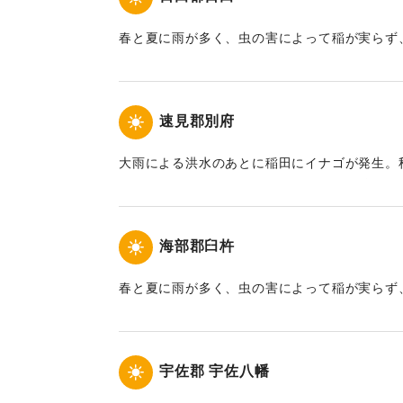
春と夏に雨が多く、虫の害によって稲が実らず
になった。
｜固有コード:
00108005
速見郡別府
大雨による洪水のあとに稲田にイナゴが発生。
死者は57万人におよぶが、天領は代官の増田
を栽培させているので、ひとりの餓死者もなく
海部郡臼杵
｜固有コード:
00108008
春と夏に雨が多く、虫の害によって稲が実らず
になった。
｜固有コード:
00108002
宇佐郡 宇佐八幡