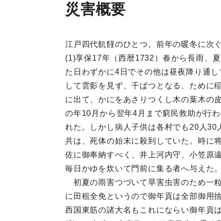
災害概要
江戸四代飢饉のひとつ。前年の暖冬に次
(1)享保17年（西暦1732）春から長
た日わずかに4日でその他は昼夜降り通し
して雲影を見ず、干ばつとなる、ために
に出て、かにをあさりつくし木の葉木の
の年10月から翌年4月まで窮民救助が行
れた。しかし病人子供は各村でも20人3
共は、死体の始末に殺到していた。時に
佐に御奉納すべく、井上河内守、小笠原遠
毎日かゆを炊いて門前に集る者へ与えた
初夏の雨害つづいて旱害虫害のため一粒
に田租全免というので御年貢は全部御用捨
西国東筋の諸大名もこれにならい御年貢