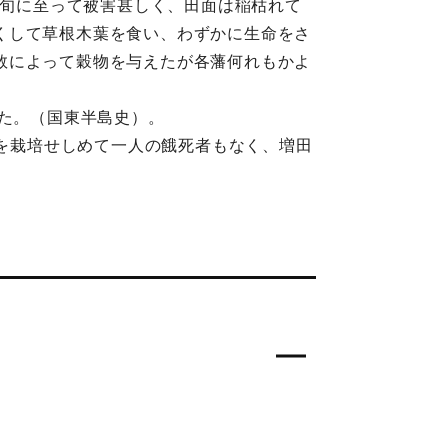
中旬に至って被害甚しく、田面は稲枯れて
くして草根木葉を食い、わずかに生命をさ
数によって穀物を与えたが各藩何れもかよ
った。（国東半島史）。
薯を栽培せしめて一人の餓死者もなく、増田