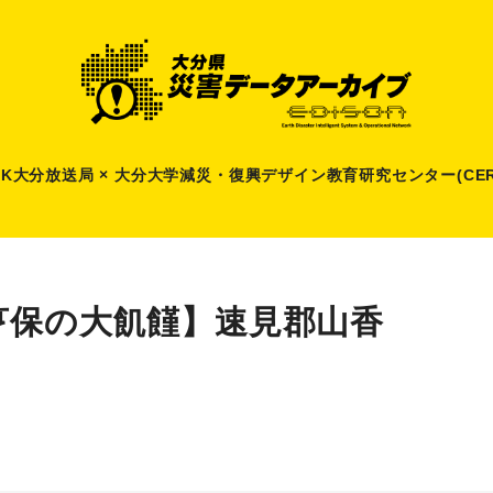
HK大分放送局 × 大分大学減災
・
復興デザイン教育研究センター(CER
亨保の大飢饉】速見郡山香