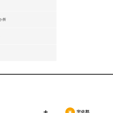
-
か所
-
-
宇佐郡