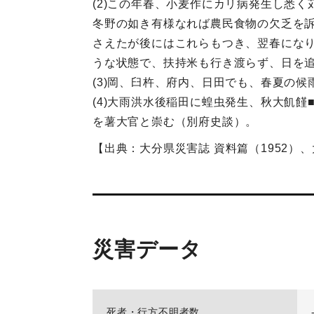
(2)この年春、小麦作にカリ病発生し悉
冬野の如き有様なれば農民食物の欠乏を
さえたが後にはこれらもつき、翌春にな
うな状態で、扶持米も行き渡らず、日を
(3)岡、臼杵、府内、日田でも、春夏の
(4)大雨洪水後稲田に蝗虫発生、秋大飢
を薯大官と崇む（別府史談）。
【出典：大分県災害誌 資料篇（1952）
災害データ
死者・行方不明者数