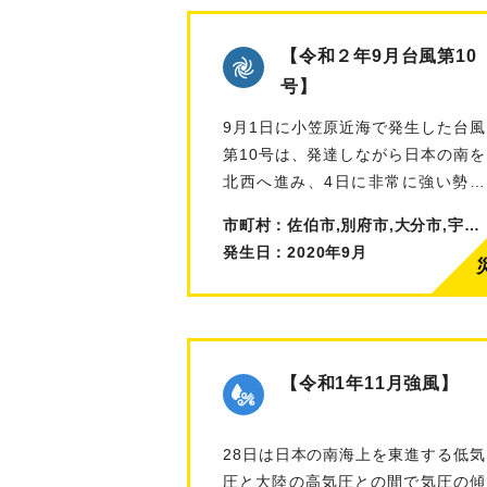
【令和２年9月台風第10
号】
9月1日に小笠原近海で発生した台風
第10号は、発達しながら日本の南を
北西へ進み、4日に非常に強い勢力
とな…
市町村：佐伯市,別府市,大分市,宇佐市,杵築市,由布市,豊後大野市
発生日：2020年9月
【令和1年11月強風】
28日は日本の南海上を東進する低気
圧と大陸の高気圧との間で気圧の傾