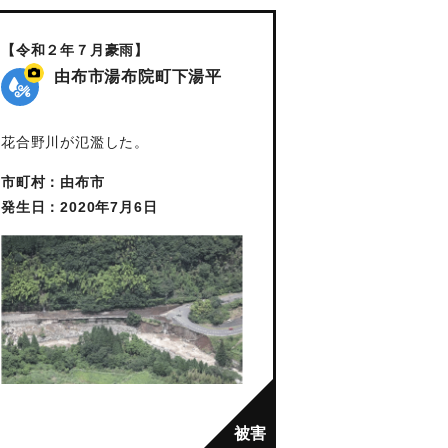
【令和２年７月豪雨】
由布市湯布院町下湯平
花合野川が氾濫した。
市町村：由布市
発生日：2020年7月6日