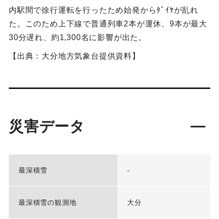
内駅間で徐行運転を行ったため始発からﾀﾞｲﾔが乱れ
た。このため上下線で普通列車2本が運休、9本が最大
30分遅れ、約1,300名に影響が出た。
【出典：大分地方気象台提供資料】
災害データ
最深積雪
-
最深積雪の観測地
大分