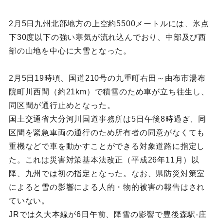
2月5日九州北部地方の上空約5500メートルには、氷点
下30度以下の強い寒気が流れ込んでおり、中部及び西
部の山地を中心に大雪となった。
2月5日19時頃、国道210号の九重町右田～由布市湯布
院町川西間（約21km）で積雪のため車が立ち往生し、
同区間が通行止めとなった。
国土交通省大分河川国道事務所は5日午後8時過ぎ、同
区間を緊急車両の通行のため所有者の同意がなくても
重機などで車を動かすことができる対象道路に指定し
た。これは災害対策基本法改正（平成26年11月）以
降、九州では初の指定となった。なお、県防災対策室
によると雪の影響による人的・物的被害の報告はされ
ていない。
JRでは久大本線が6日午前、降雪の影響で豊後森駅-庄