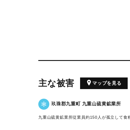
主な被害
マップを見る
玖珠郡九重町 九重山硫黄鉱業所
九重山硫黄鉱業所従業員約150人が孤立して食
除雪が困難を極めていたため、1月30日12時1