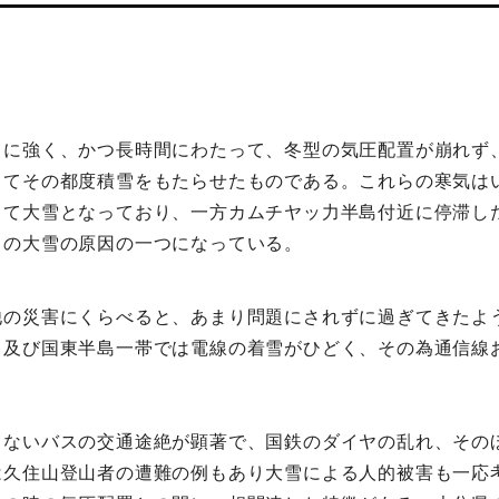
常に強く、かつ長時間にわたって、冬型の気圧配置が崩れず
してその都度積雪をもたらせたものである。これらの寒気は
して大雪となっており、一方カムチヤッ力半島付近に停滞し
この大雪の原因の一つになっている。
他の災害にくらべると、あまり問題にされずに過ぎてきたよ
）及び国東半島一帯では電線の着雪がひどく、その為通信線
もないバスの交通途絶が顕著で、国鉄のダイヤの乱れ、その
は久住山登山者の遭難の例もあり大雪による人的被害も一応