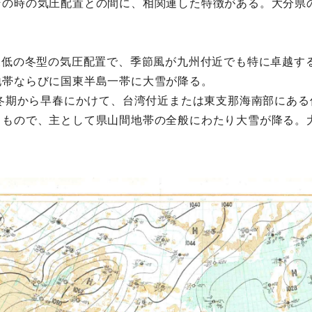
その時の気圧配置との間に、相関連した特徴がある。大分県
東低の冬型の気圧配置で、季節風が九州付近でも特に卓越す
地帯ならびに国東半島一帯に大雪が降る。
…冬期から早春にかけて、台湾付近または東支那海南部にあ
もので、主として県山間地帯の全般にわたり大雪が降る。大