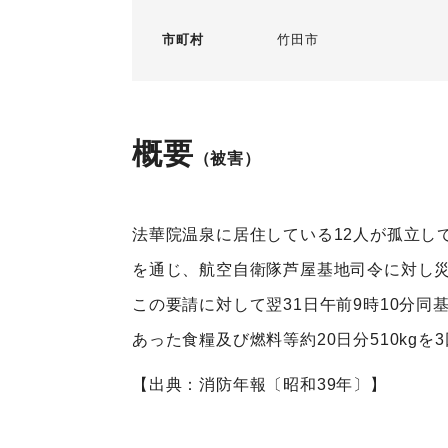
市町村
竹田市
概要
（被害）
法華院温泉に居住している12人が孤立し
を通じ、航空自衛隊芦屋基地司令に対し
この要請に対して翌31日午前9時10分同
あった食糧及び燃料等約20日分510kg
【出典：消防年報〔昭和39年〕】