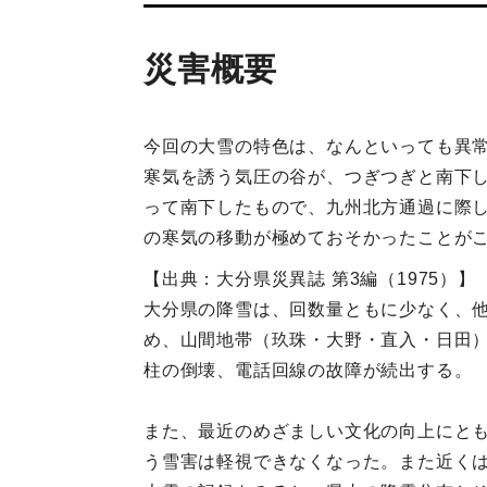
災害概要
今回の大雪の特色は、なんといっても異
寒気を誘う気圧の谷が、つぎつぎと南下
って南下したもので、九州北方通過に際
の寒気の移動が極めておそかったことが
【出典：大分県災異誌 第3編（1975）】
大分県の降雪は、回数量ともに少なく、
め、山間地帯（玖珠・大野・直入・日田
柱の倒壊、電話回線の故障が続出する。
また、最近のめざましい文化の向上にと
う雪害は軽視できなくなった。また近く