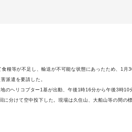
て食糧等が不足し、輸送が不可能な状態にあったため、1月30
災害派遣を要請した。
基地のヘリコプター1基が出動、午後1時16分から午後3時1
を3回に分けて空中投下した。現場は久住山、大船山等の間の標