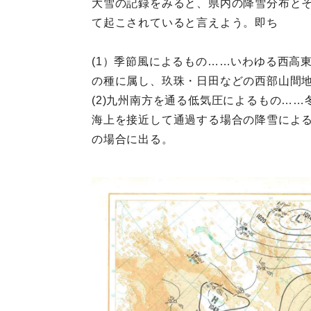
大雪の記録をみると、県内の降雪分布と
て起こされていると言えよう。即ち
(1）季節風によるもの……いわゆる西高
の種に属し、玖珠・日田などの西部山間
(2)九州南方を通る低気圧によるもの…
海上を接近して通過する場合の降雪による
の場合に出る。