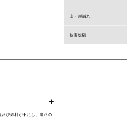
山・崖崩れ
被害総額
糧及び燃料が不足し、道路の
0分、陸上自衛隊玖珠駐屯地