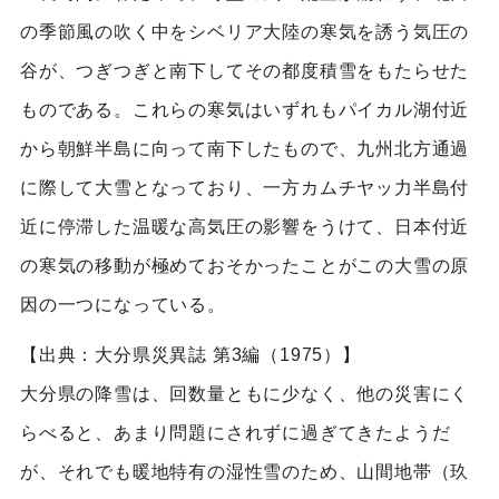
の季節風の吹く中をシベリア大陸の寒気を誘う気圧の
谷が、つぎつぎと南下してその都度積雪をもたらせた
ものである。これらの寒気はいずれもパイカル湖付近
から朝鮮半島に向って南下したもので、九州北方通過
に際して大雪となっており、一方カムチヤッ力半島付
近に停滞した温暖な高気圧の影響をうけて、日本付近
の寒気の移動が極めておそかったことがこの大雪の原
因の一つになっている。
【出典：大分県災異誌 第3編（1975）】
大分県の降雪は、回数量ともに少なく、他の災害にく
らべると、あまり問題にされずに過ぎてきたようだ
が、それでも暖地特有の湿性雪のため、山間地帯（玖