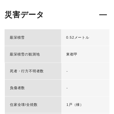
災害データ
最深積雪
0.52メートル
最深積雪の観測地
東都甲
死者・行方不明者数
-
負傷者数
-
住家全壊/全焼数
1戸（棟）