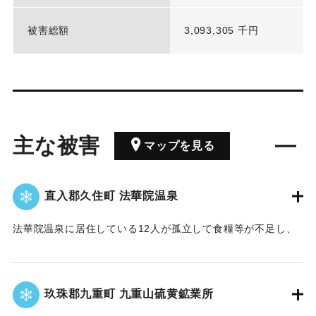
被害総額
3,093,305 千円
主な被害
マップを見る
直入郡久住町 法華院温泉
法華院温泉に居住している12人が孤立して食糧等が不足し、
輸送が不可能な状態にあったため、1月30日午前11時10分陸
上自衛隊湯布院駐屯地を通じ、航空自衛隊芦屋基地司令に対
し災害派遣を要請した。
玖珠郡九重町 九重山硫黄鉱業所
この要請に対して翌31日午前9時10分同基地のヘリコプター1