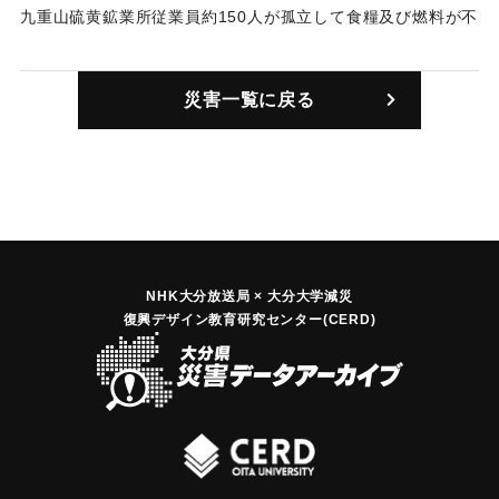
基が出動、午後1時16分から午後3時10分までの間、久住町都
九重山硫黄鉱業所従業員約150人が孤立して食糧及び燃料が不
野中学校に集積してあった食糧及び燃料等約20日分510kgを3
足し、道路の除雪が困難を極めていたため、1月30日12時10
回に分けて空中投下した。現場は久住山、大船山等の間の標
分、陸上自衛隊玖珠駐屯地司令に対し災害派遣を要請した。
高1300mの地点である。
災害一覧に戻る
この要請に対して同日午後1時同駐屯地の隊員120人が出動、
【出典：消防年報〔昭和39年〕】
翌31日午後3時30分までにわたり、飯田小学校南1Kmの地点
から南へ約250mの間の県土木事務所のブルドーザーによる除
｜固有コード:
00691001
雪作業を支援した。現場は吹き溜まりで3mに及ぶ積雪があっ
た。
【出典：消防年報〔昭和39年〕】
NHK大分放送局 × 大分大学減災
｜固有コード:
00691002
復興デザイン教育研究センター(CERD)