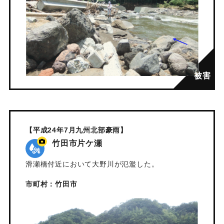
【平成24年7月九州北部豪雨】
竹田市片ケ瀬
滑瀬橋付近において大野川が氾濫した。
市町村：竹田市