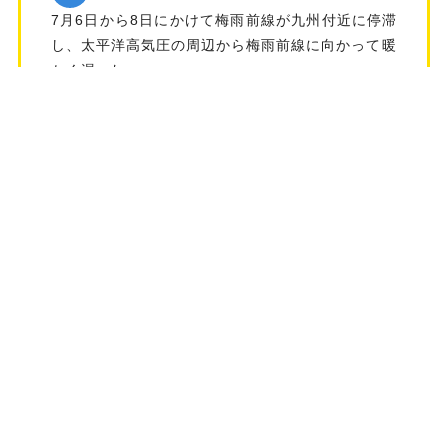
7月6日から8日にかけて梅雨前線が九州付近に停滞
し、太平洋高気圧の周辺から梅雨前線に向かって暖
かく湿った…
市町村：中津市,九重町,別府市,大分市,日田市,杵築市,玖珠町,由布市,竹田市
発生日：2020年7月
【平成29年9月突風】
9月7日16時頃、大分県竹田市で突風が発生し、住家
の屋根ふき材の飛散などの被害があった。気象台が
現地を調…
市町村：竹田市
発生日：2017年9月