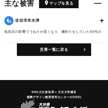
主な被害
マップを見る
佐伯市米水津
低気圧の影響でうねりが高くなり、磯釣りをしていた50代の
男性2人が海に転落し、このうち1人が軽いけが、１人が死亡
した。男性は６人で瀬渡し船で磯に渡って釣りをしていたと
災害一覧に戻る
ころ、波にさらわれた。
｜固有コード:
01199001
NHK大分放送局 × 大分大学減災
復興デザイン教育研究センター(CERD)