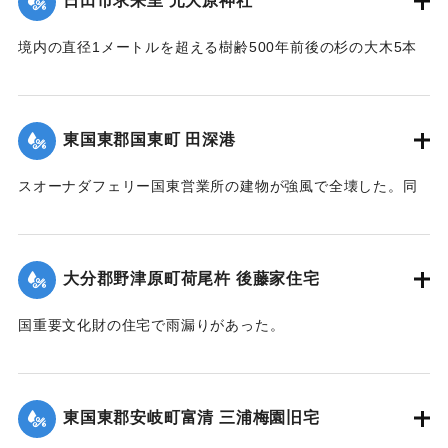
日田市求来里 元大原神社
た。現場は中津港の北北東約27キロの周防灘。容器は北九州
市の出光興産門司油槽所が保管していたが、一部が台風18号
境内の直径1メートルを超える樹齢500年前後の杉の大木5本
の風雨で海に流されたという。容器には自動車用の潤滑油が
が根本から折れた。
入っていた。大分海上保安部は「航行警報」を出し、付近を
【出典：大分合同新聞 1999年9月25日 朝刊22面】
通過する船に注意を呼びかけている。
東国東郡国東町 田深港
【出典：大分合同新聞 1999年9月25日 朝刊22面】
｜固有コード:
01077020
スオーナダフェリー国東営業所の建物が強風で全壊した。同
｜固有コード:
01077027
港と山口県徳山市を結ぶ1日1往復の便は欠航する見通し。国
東営業所は鉄骨造の簡素な構造で、乗船券販売所と待合室が
あった。
大分郡野津原町荷尾杵 後藤家住宅
【出典：大分合同新聞 1999年9月25日 朝刊22面】
国重要文化財の住宅で雨漏りがあった。
｜固有コード:
01077021
【出典：大分合同新聞 1999年9月25日 朝刊22面】
｜固有コード:
01077022
東国東郡安岐町富清 三浦梅園旧宅