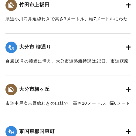
竹田市上坂田
｜固有コード:
01077008
県道小川穴井迫線わきで高さ3メートル、幅7メートルにわた
って土砂崩れがあり、民家の倉庫に土砂が流れ込んだ。けが
人はなかった。県道は全面通行止めになった。
【出典：大分合同新聞 1999年9月23日 夕刊11面】
大分市 柳通り
｜固有コード:
01077009
台風18号の接近に備え、大分市道路維持課は23日、市道萩原
高松線と松原三川新町線（通称 柳通り）で倒木の恐れのある
ヤナギ56本を伐採した。両線には街路樹として1970（昭和
45）年に255本のヤナギが植えられ、「柳通り」として市民
大分市梅ヶ丘
に親しまれている。ヤナギは30年ほどで幹周り80-120セン
チ、樹高は5.5-7.5メートルと高くなったが、害虫により空洞
市道中戸次吉野線わきの山林で、高さ10メートル、幅6メート
化が進む木も多くなり、ここ数年強風で倒れる木も目立って
ルにわたり土砂崩れがあった。樹木が数十本倒れたが、道路
きたという。
への被害はなかった。
【出典：大分合同新聞 1999年9月23日 夕刊11面】
【出典：大分合同新聞 1999年9月24日 朝刊21面】
東国東郡国東町