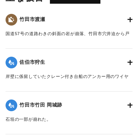
竹田市渡瀬
国道57号の道路わきの斜面の岩が崩落、竹田市穴井迫から戸
上までの間が通行止めになった。建設省佐伯工事事務所竹田
維持出張所によると復旧までは10日程度かかる見込み。
【出典：大分合同新聞 1999年9月25日 朝刊22面】
佐伯市狩生
｜固有コード:
01077028
岸壁に係留していたクレーン付き台船のアンカー用のワイヤ
ロープ1本が台風による風浪で切れた。台船に横付けしていた
引き船が隣に係留していた遊漁船2隻に接触。そのうち1隻が
岸壁と引き船に挟まれ転覆した。また、もう1隻の遊漁船は船
竹田市竹田 岡城跡
尾が沈み、引き船は台船の船尾に乗り上げた。
【出典：大分合同新聞 1999年9月25日 夕刊11面】
石垣の一部が崩れた。
【出典：大分合同新聞 1999年9月25日 朝刊22面】
｜固有コード:
01077029