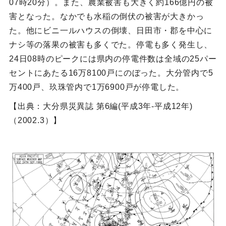
07時20分）。また、農業被害も大きく約166億円の被
害となった。なかでも水稲の倒伏の被害が大きかっ
た。他にビニ一ルハウスの倒壊、日田市・郡を中心に
ナシ等の落果の被害も多くでた。停電も多く発生し、
24日08時のピークには県内の停電件数は全域の25パー
セントにあたる16万8100戸にのぼった。大分管内で5
万400戸、玖珠管内で1万6900戸が停電した。
【出典：大分県災異誌 第6編(平成3年-平成12年)
（2002.3）】