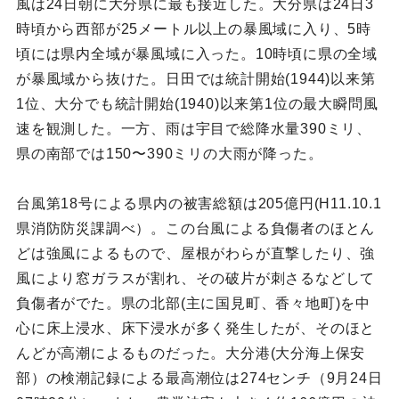
風は24日朝に大分県に最も接近した。大分県は24日3
時頃から西部が25メートル以上の暴風域に入り、5時
頃には県内全域が暴風域に入った。10時頃に県の全域
が暴風域から抜けた。日田では統計開始(1944)以来第
1位、大分でも統計開始(1940)以来第1位の最大瞬問風
速を観測した。一方、雨は宇目で総降水量390ミリ、
県の南部では150〜390ミリの大雨が降った。
台風第18号による県内の被害総額は205億円(H11.10.1
県消防防災課調べ）。この台風による負傷者のほとん
どは強風によるもので、屋根がわらが直撃したり、強
風により窓ガラスが割れ、その破片が刺さるなどして
負傷者がでた。県の北部(主に国見町、香々地町)を中
心に床上浸水、床下浸水が多く発生したが、そのほと
んどが高潮によるものだった。大分港(大分海上保安
部）の検潮記録による最高潮位は274センチ（9月24日