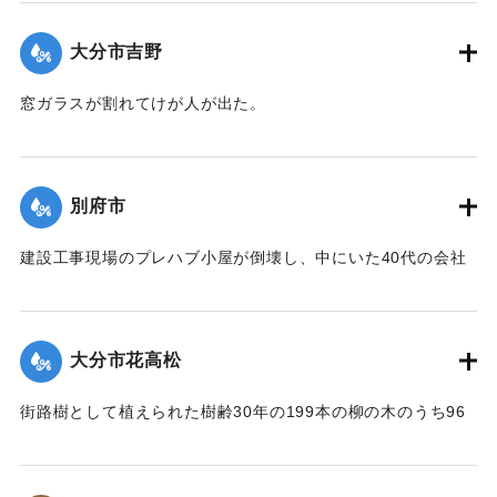
｜固有コード:
01077013
大分市吉野
窓ガラスが割れてけが人が出た。
【出典：大分合同新聞 1999年9月24日 夕刊11面】
｜固有コード:
01077014
別府市
建設工事現場のプレハブ小屋が倒壊し、中にいた40代の会社
員が軽いけがをした。
【出典：大分合同新聞 1999年9月24日 夕刊11面】
大分市花高松
｜固有コード:
01077015
街路樹として植えられた樹齢30年の199本の柳の木のうち96
本が強風のためなぎ倒された。
【出典：NHKニュース】