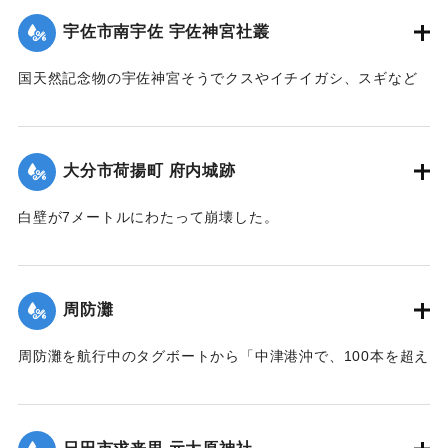
｜固有コード:
01077024
宇佐市南宇佐 宇佐神宮社叢
国天然記念物の宇佐神宮そうでクスやイチイガシ、スギなど
30本ほどが倒れた。
【出典：大分合同新聞 1999年9月25日 朝刊22面】
大分市荷揚町 府内城跡
｜固有コード:
01077025
白壁が7メートルにわたって崩壊した。
【出典：大分合同新聞 1999年9月25日 朝刊22面】
｜固有コード:
01077026
周防灘
周防灘を航行中のタグボートから「中津港沖で、100本を超え
るドラム缶が漂流している」との通報があった。大分海上保
安部の巡視艇「せきかぜ」が現場を調べ、プラスチック製の
容器（高さ約90センチ、直径約60センチ）約200本を見つけ