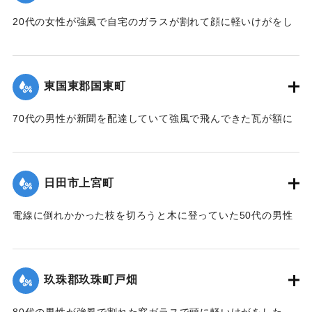
｜固有コード:
01077010
｜固有コード:
01077011
20代の女性が強風で自宅のガラスが割れて顔に軽いけがをし
た。
【出典：NHKニュース】
東国東郡国東町
｜固有コード:
01077004
70代の男性が新聞を配達していて強風で飛んできた瓦が額に
あたり軽いけがをした。
【出典：NHKニュース】
日田市上宮町
｜固有コード:
01077005
電線に倒れかかった枝を切ろうと木に登っていた50代の男性
がおよそ4メートルの高さから転落して頭に大けがをした。
【出典：NHKニュース】
玖珠郡玖珠町戸畑
｜固有コード:
01077006