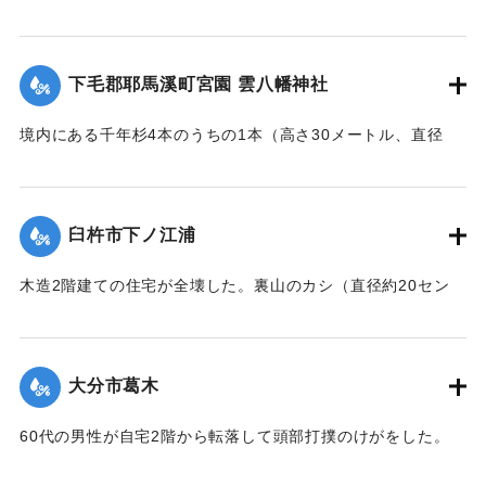
｜固有コード:
01077017
【出典：大分合同新聞 1999年9月24日 夕刊11面】
｜固有コード:
01077018
下毛郡耶馬溪町宮園 雲八幡神社
境内にある千年杉4本のうちの1本（高さ30メートル、直径
1.3メートル）が高さ10メートルあたりから真っ二つに折れ、
折れた部分が神輿庫を直撃、江戸時代中期（亨保年間）から
伝わるみこしが壊れた。
臼杵市下ノ江浦
【出典：大分合同新聞 1999年9月25日 朝刊22面】
木造2階建ての住宅が全壊した。裏山のカシ（直径約20セン
｜固有コード:
01077019
チ）が倒れかかるなどした影響で家が壊れたらしい。住人は
逃げ出して無事だった。
【出典：大分合同新聞 1999年9月24日 夕刊11面】
大分市葛木
｜固有コード:
01077012
60代の男性が自宅2階から転落して頭部打撲のけがをした。
【出典：大分合同新聞 1999年9月24日 夕刊11面】