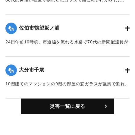
80代の男性が強風で割れた窓ガラスで頭に軽いけがをした。
【出典：NHKニュース】
｜固有コード:
01077007
佐伯市鶴望坂ノ浦
24日午前10時頃、市道脇を流れる水路で70代の新聞配達員が
バイクごと転落して死亡しているのが見つかった。現場の水
路は県道佐伯弥生線から入った市道沿いにあり、水路の幅は
1.5メートル、見つけたときの水深は90センチだった。
大分市千歳
【出典：NHKニュース、大分合同新聞 1999年9月24日 夕刊
11面】
10階建てのマンションの9階の部屋の窓ガラスが強風で割れ、
この部屋に住む男性1人がけがをした。
｜固有コード:
01077001
【出典：NHKニュース】
災害一覧に戻る
｜固有コード:
01077002