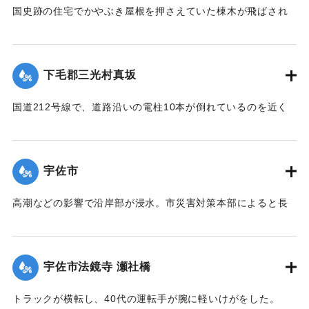
国史跡の住宅でかやぶき屋根を押さえていた棟木が飛ばされ
た。
【出典：大分合同新聞 1999年9月25日 朝刊22面】
下毛郡三光村真坂
｜固有コード:
01077023
国道212号線で、道路沿いの電柱10本が倒れているのを近く
の人を見つけた。電柱は長さが10メートルで片側1車線の道路
と歩道を400メートルにわたってふさぎ、一部通行止めになっ
た。
宇佐市
【出典：大分合同新聞 1999年9月24日 夕刊11面】
高潮などの影響で沿岸部が浸水。市災害対策本部によると長
｜固有コード:
01077016
洲、柳ヶ浦、天津地区などで21世帯が小学校などに自主避
難。床上浸水7戸、床下浸水30戸などの影響が出た。市内約
18000世帯のうち、10000世帯で停電、復旧を急いでいる。
宇佐市法鏡寺 瀬社橋
【出典：大分合同新聞 1999年9月24日 夕刊11面】
トラックが横転し、40代の運転手が腕に軽いけがをした。