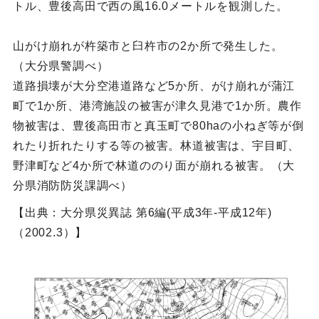
トル、豊後高田で西の風16.0メートルを観測した。
山がけ崩れが杵築市と臼杵市の2か所で発生した。
（大分県警調べ）
道路損壊が大分空港道路など5か所、がけ崩れが蒲江
町で1か所、港湾施設の被害が津久見港で1か所。農作
物被害は、豊後高田市と真玉町で80haの小ねぎ等が倒
れたり折れたりする等の被害。林道被害は、宇目町、
野津町など4か所で林道ののり面が崩れる被害。（大
分県消防防災課調べ）
【出典：大分県災異誌 第6編(平成3年-平成12年)
（2002.3）】