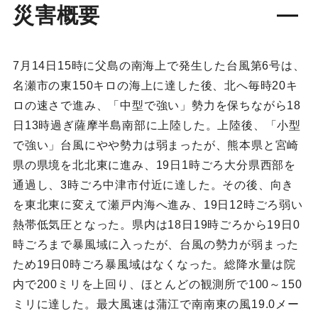
災害概要
7月14日15時に父島の南海上で発生した台風第6号は、
名瀬市の東150キロの海上に達した後、北へ毎時20キ
ロの速さで進み、「中型で強い」勢力を保ちながら18
日13時過ぎ薩摩半島南部に上陸した。上陸後、「小型
で強い」台風にやや勢力は弱まったが、熊本県と宮崎
県の県境を北北東に進み、19日1時ごろ大分県西部を
通過し、3時ごろ中津市付近に達した。その後、向き
を東北東に変えて瀬戸内海へ進み、19日12時ごろ弱い
熱帯低気圧となった。県内は18日19時ごろから19日0
時ごろまで暴風域に入ったが、台風の勢力が弱まった
ため19日0時ごろ暴風域はなくなった。総降水量は院
内で200ミリを上回り、ほとんどの観測所で100～150
ミリに達した。最大風速は蒲江で南南東の風19.0メー