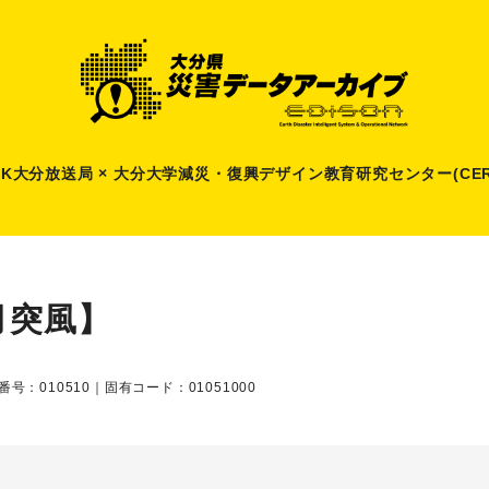
HK大分放送局 × 大分大学減災
・
復興デザイン教育研究センター(CER
月突風】
番号：010510｜固有コード：01051000