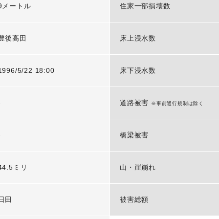
9メートル
住家一部損壊数
豊後高田
床上浸水数
1996/5/22 18:00
床下浸水数
-
道路被害
※事前通行規制は除く
-
橋梁被害
44.5ミリ
山・崖崩れ
日田
被害総額