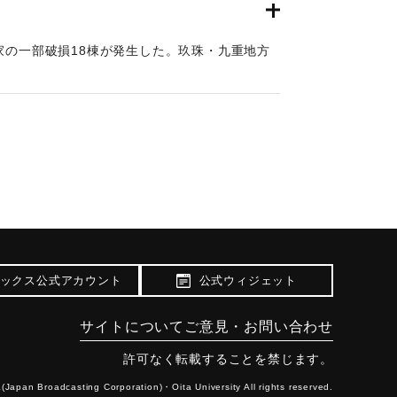
家の一部破損18棟が発生した。玖珠・九重地方
あった。また、たばこに被害がでた。
ックス公式アカウント
公式ウィジェット
サイトについて
ご意見・お問い合わせ
許可なく転載することを禁じます。
(Japan Broadcasting Corporation)・
Oita University All rights reserved.