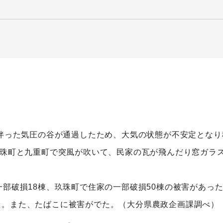
を伴った気圧の谷が通過したため、大気の状態が不安定とな
玖珠町と九重町で突風が吹いて、民家の瓦が飛んだり窓ガラ
一部破損18棟、玖珠町で住家の一部破損50棟の被害があっ
た。また、たばこに被害がでた。（大分県農政企画課調べ）