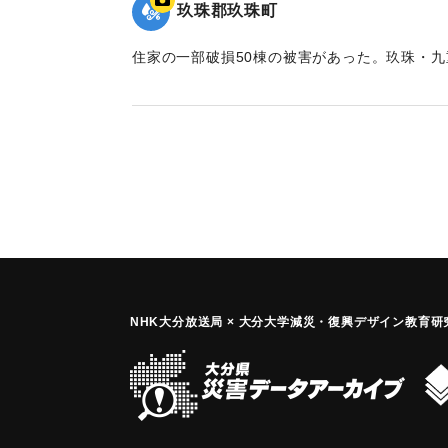
玖珠郡玖珠町
住家の一部破損50棟の被害があった。玖珠・
被害があった。また、たばこに被害がでた。
｜固有コード:
01051001
NHK大分放送局 × 大分大学減災
・
復興デザイン教育研究