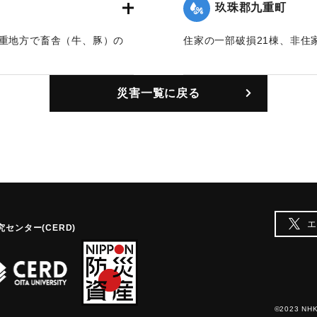
玖珠郡九重町
九重地方で畜舎（牛、豚）の
住家の一部破損21棟、非住
で畜舎（牛、豚）の被害が
｜固有コード:
01051002
災害一覧に戻る
エ
センター(CERD)
©2023 NHK