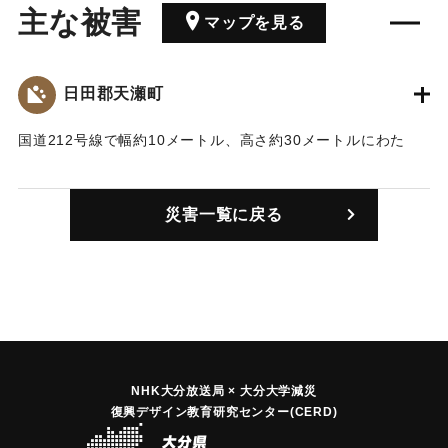
主な被害
マップを見る
日田郡天瀬町
国道212号線で幅約10メートル、高さ約30メートルにわた
り、風倒木30本を含む土砂崩れが発生。一時全面通行止めと
なった。
災害一覧に戻る
｜固有コード:
01021002
NHK大分放送局 × 大分大学減災
復興デザイン教育研究センター(CERD)