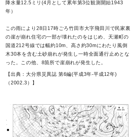
降水量12.5ミリ(4月として累年第3位観測開始1943
年）
この雨により28日17時ごろ竹田市大字飛田川で民家裏
の崖が崩れ住宅の一部が壊れたのをはじめ、天瀬町の
国道212号線では幅約10m、高さ約30mにわたり風倒
木30本を含む土砂崩れが発生し一時全面通行止めとな
った。この他、8箇所で崖崩れが発生した。
【出典：大分県災異誌 第6編(平成3年-平成12年)
（2002.3）】