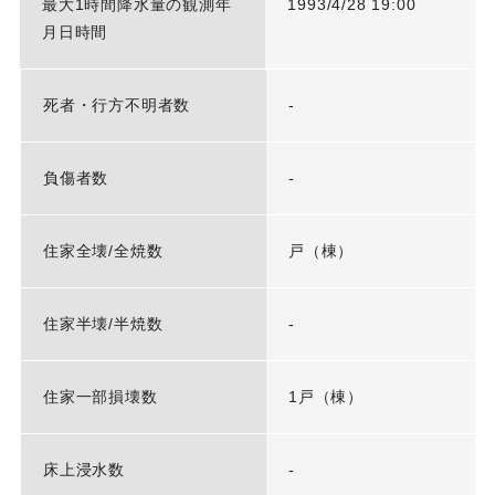
最大1時間降水量の観測年
1993/4/28 19:00
月日時間
死者・行方不明者数
-
負傷者数
-
住家全壊/全焼数
戸（棟）
住家半壊/半焼数
-
住家一部損壊数
1戸（棟）
床上浸水数
-