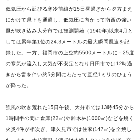
低気圧から延びる寒冷前線が15日昼過ぎから夕方まえ
にかけて県下を通過し、低気圧に向かって南西の強い
風が吹き込み大分市では観測開始（1940年)以来4月と
しては累年第1位の24.3メートルの最大瞬問風速を記
録した。一方、福岡市の上空約5500メートルに－25度
の寒気が流入し大気が不安定となり日田市では12時過
ぎから雷を伴い約5分問にわたって直径1ミリのひょう
が降った。
強風の吹き荒れた15日午後、大分市では13時45分から
1時間半の間に倉庫(22㎡)や雑木林(1000㎡)などを焼く
火災4件が相次ぎ、津久見市では住家(147㎡)を全焼し