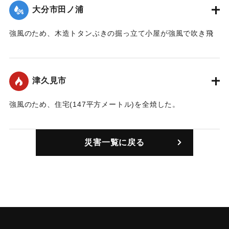
大分市田ノ浦
強風のため、木造トタンぶきの掘っ立て小屋が強風で吹き飛
ばされ国道の1車線をふさぎ一時国道が渋滞したほかJRの架線
にもトタンがかかり、2本の列車が徐行運転をした。
津久見市
｜固有コード:
01011001
強風のため、住宅(147平方メートル)を全焼した。
｜固有コード:
01011002
災害一覧に戻る