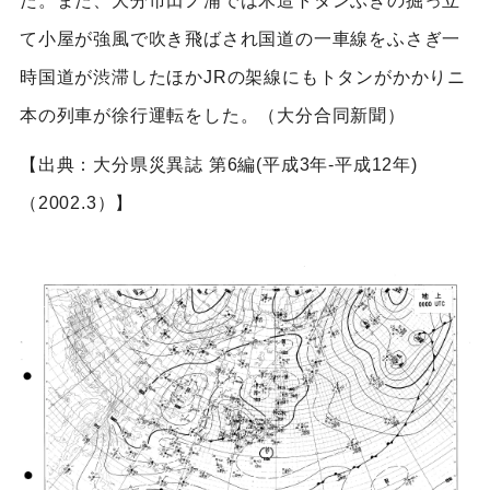
た。また、大分市田ノ浦では木造トタンぶきの掘っ立
て小屋が強風で吹き飛ばされ国道の一車線をふさぎ一
時国道が渋滞したほかJRの架線にもトタンがかかりニ
本の列車が徐行運転をした。（大分合同新聞）
【出典：大分県災異誌 第6編(平成3年-平成12年)
（2002.3）】