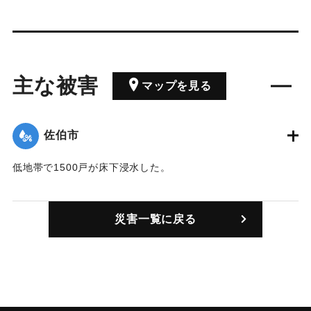
主な被害
マップを見る
佐伯市
低地帯で1500戸が床下浸水した。
｜固有コード:
00844001
災害一覧に戻る