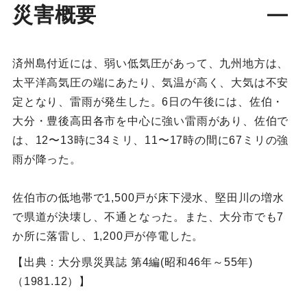
災害概要
済州島付近には、弱い低気圧があって、九州地方は、
太平洋高気圧の端にあたり、気温が高く、大気は不安
定となり、雷雨が発生した。6日の午後には、佐伯・
大分・豊後高田各市を中心に強い雷雨があり、佐伯で
は、12〜13時に34ミリ、11〜17時の間に67ミリの強
雨が降った。
佐伯市の低地帯で1,500戸が床下浸水、堅田川の増水
で県道が決壊し、不通となった。また、大分市でも7
か所に落雷し、1,200戸が停電した。
【出典：大分県災異誌 第4編(昭和46年～55年)
（1981.12）】