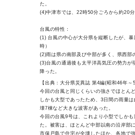
た。
(4)中津市では、22時50分ごろから約
台風の特性：
(1) 台風の中心が大分県を縦断したが、
時）
(2)雨は県の南部及び中部が多く、県西
(3)台風の通過後も太平洋高気圧の勢力
降った。
【出典：大分県災異誌 第4編(昭和46年～55
今回の台風と同じくらいの強さでほとんど
しかも大型であったため、3日間の雨量は
壊7棟など大きな波害があった。
今回の台風9号は、これより小型でしかも
た。被害は、ほとんど中部以南の沿岸部に
市保戸島で住宅が全壊したほか、各地で