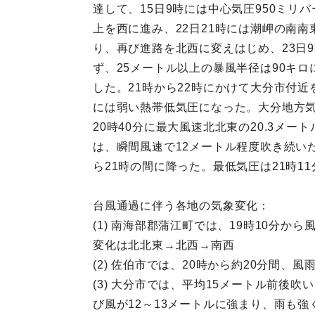
達して、15日9時には中心気圧950ミ
上を西に進み、22日21時には潮岬の南南
り、再び進路を北西に変えはじめ、23日9
ず、25メートル以上の暴風半径は90キロ
した。21時から22時にかけて大分市付近
には弱い熱帯低気圧になった。大分地方気
20時40分に最大風速北北東の20.3メー
は、瞬間風速で12メートル程度吹き続いた
ら21時の間に降った。最低気圧は21時11
台風通過に伴う各地の気象変化：
(1) 南海部郡蒲江町では、19時10分か
変化は北北東→北西→南西
(2) 佐伯市では、20時から約20分間
(3) 大分市では、平均15メートル前後
び風が12～13メートルに強まり、雨も強