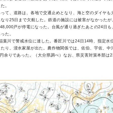
った。
あって、道路は、各地で交通止めとなり、海と空のダイヤも
なり25日まで欠航した。鉄道の施設には被害がなかったが
夜は48,000戸が停電になった。台風が通り過ぎたあとの24
あった。
の稲葉川で警戒水位に達した。番匠川では24日14時、指定水
したり、浸水家屋が出た。農作物関係では、佐伯、宇佐、中
円余りであった。（大分県調べ）なお、県災害対策本部は23