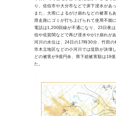
り、佐伯市や大分市などで床下浸水があ
また、大雨によるがけ崩れなどの被害も
滑走路にゴミが打ち上げられて使用不能に
電話は1,200回線が不通になり、23日
伯や佐賀関などで再び浸水やがけ崩れが
河川の水位は、24日の17時30分、竹田
市木立地区などの小河川では堤防が決壊
どの被害が9億円余、県下総被害額は19億
た。