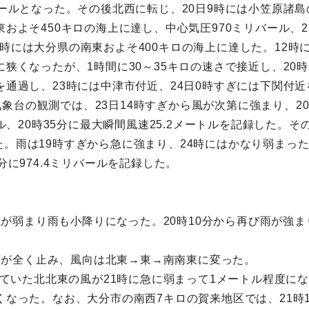
リバールとなった。その後北西に転じ、20日9時には小笠原諸
東およそ450キロの海上に達し、中心気圧970ミリバール、
時には大分県の南東およそ400キロの海上に達した。12時
に狭くなったが、1時間に30～35キロの速さで接近し、2
を通過し、23時には中津市付近、24日0時すぎには下関付近
象台の観測では、23日14時すぎから風が次第に強まり、2
トル、20時35分に最大瞬間風速25.2メートルを記録した。
。雨は19時すぎから急に強まり、24時にはかなり弱まった。
分に974.4ミリバールを記録した。
ら風が弱まり雨も小降りになった。20時10分から再び雨が強
、風雨が全く止み、風向は北東→東→南南東に変った。
吹いていた北北東の風が21時に急に弱まって1メートル程度に
くなった。なお、大分市の南西7キロの賀来地区では、21時