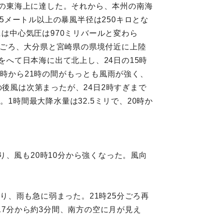
島の東海上に達した。それから、本州の南海
25メートル以上の暴風半径は250キロとな
には中心気圧は970ミリバールと変わら
0時ごろ、大分県と宮崎県の県境付近に上陸
をへて日本海に出て北上し、24日の15時
0時から21時の間がもっとも風雨が強く、
その後風は次第まったが、24日2時すぎまで
1時間最大降水量は32.5ミリで、20時か
まり、風も20時10分から強くなった。風向
なり、雨も急に弱まった。21時25分ごろ再
17分から約3分間、南方の空に月が見え