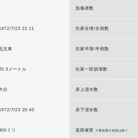
-
負傷者数
1972/7/23 21:11
住家全壊/全焼数
北北東
住家半壊/半焼数
20.3メートル
住家一部損壊数
大分
床上浸水数
1972/7/23 20:40
床下浸水数
300ミリ
道路被害
※事前通行規制は除く