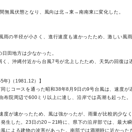
20分間無風伏態となり、風向は北→東→南南東に変化した。
暴風雨の半径が小さく、進行速度も速かったため、激しい風雨
部の日田地方は少なかった。
が弱く、沖縄付近から台風7号が北上したため、天気の回復は遅
年)（1981.12）】
同じコースを通った昭和38年8月9日の9号台風は、速度が
由布院周辺で600ミリ以上に達し、沿岸では高潮も起った
速度が速かったため、風は強かったが、雨量が比較的少なく
発生した。23日の20～21時に、県下の沿岸部では、最大
強風による建物の波害があった。南部では満潮時に近かった