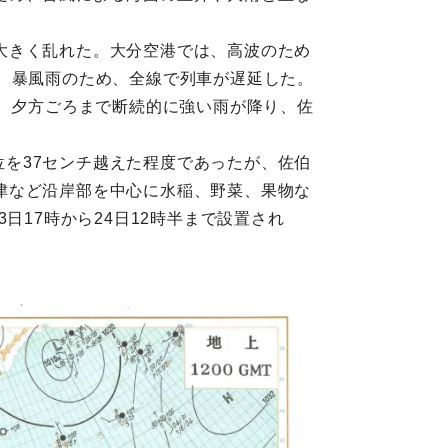
大きく乱れた。大分空港では、高波のため
、暴風雨のため、全線で列車が遅延した。
日も、夕方ごろまで断続的に強い雨が降り、佐
位を37センチ越えた程度であったが、佐伯
津など沿岸部を中心に水稲、野菜、果物な
日17時から24日12時半まで設置され