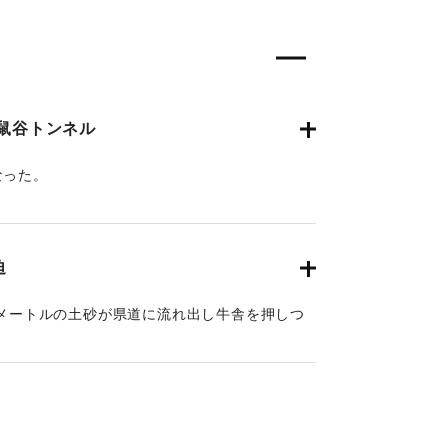
鼠谷トンネル
なった。
迫
方メートルの土砂が県道に流れ出し牛舎を押しつ
った。