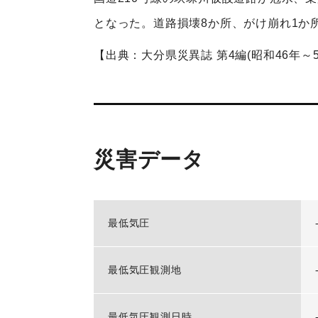
となった。道路損壊8か所、がけ崩れ1か所
【出典：大分県災異誌 第4編(昭和46年～55
災害データ
最低気圧
最低気圧観測地
最低気圧観測日時