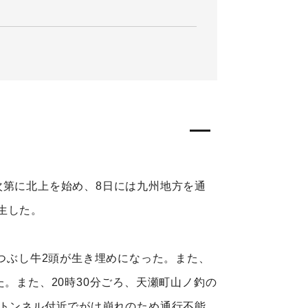
次第に北上を始め、8日には九州地方を通
生した。
しつぶし牛2頭が生き埋めになった。また、
。また、20時30分ごろ、天瀬町山ノ釣の
谷トンネル付近でがけ崩れのため通行不能