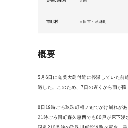
災害の種別
大雨
市町村
日田市
玖珠町
概要
5月6日に奄美大島付近に停滞していた前
過した。このため、7日の遅くから雨が降
8日19時ごろ玖珠町相ノ迫でがけ崩れが
21時ごろ同町森久恵西でも80戸が床下
国道210号線の玖珠川仮設道路が冠水、