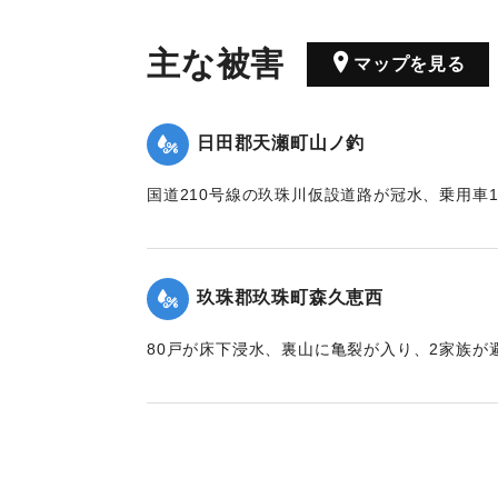
主な被害
マップを見る
日田郡天瀬町山ノ釣
国道210号線の玖珠川仮設道路が冠水、乗用車
った。
｜固有コード:
00804001
玖珠郡玖珠町森久恵西
80戸が床下浸水、裏山に亀裂が入り、2家族が
｜固有コード:
00804003