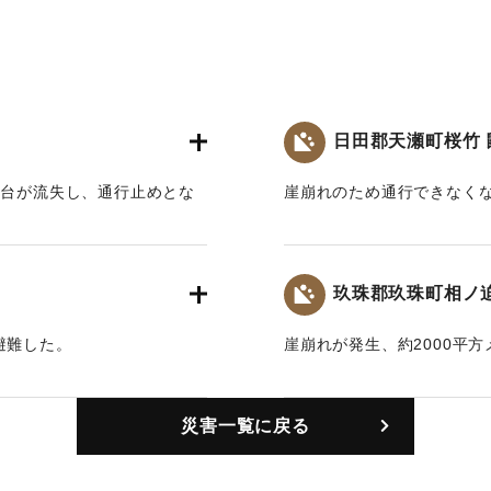
日田郡天瀬町桜竹 
1台が流失し、通行止めとな
崖崩れのため通行できなく
｜固有コード:
00804002
玖珠郡玖珠町相ノ
避難した。
崖崩れが発生、約2000平
ぶし、牛2頭が生き埋めにな
｜固有コード:
00804004
災害一覧に戻る