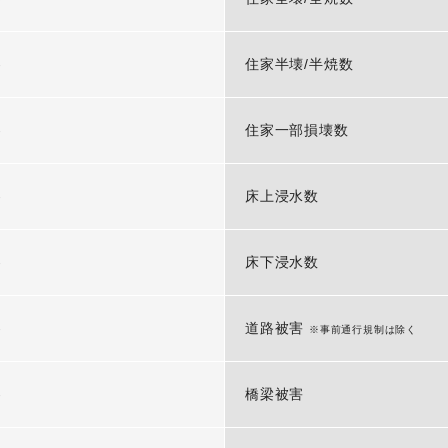
-
住家半壊/半焼数
-
住家一部損壊数
-
床上浸水数
-
床下浸水数
-
道路被害
※事前通行規制は除く
-
橋梁被害