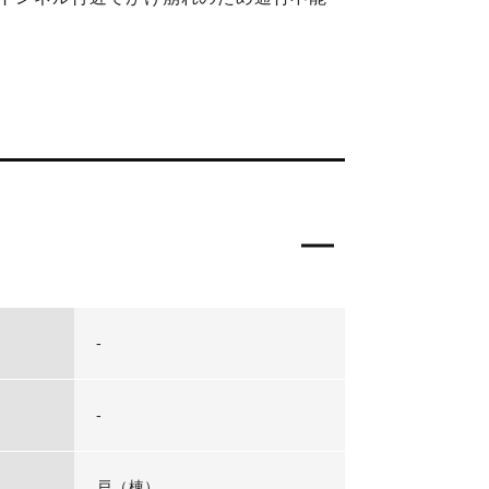
-
-
戸（棟）