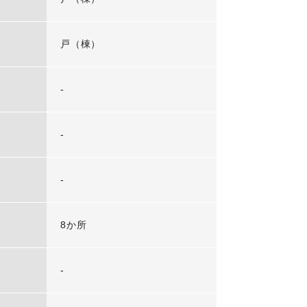
戸（棟）
-
-
-
8か所
-