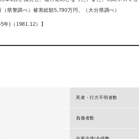
（県警調べ）被害総額5,790万円。（大分県調べ）
年)（1981.12）】
-
死者・行方不明者数
-
負傷者数
-
住家全壊/全焼数