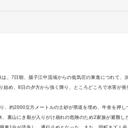
線は、7日朝、揚子江中流域からの低気圧の東進につれて、
り始め、8日の夕方から強く降り、ところどころで水害が発
あり、約2000立方メートルの土砂が県道を埋め、牛舎を押
浸水、裏山にき裂が入りがけ崩れの危険のため2家族が避難した
乗用車1台が流失し、通行止めとなった。また、同町ネズミ