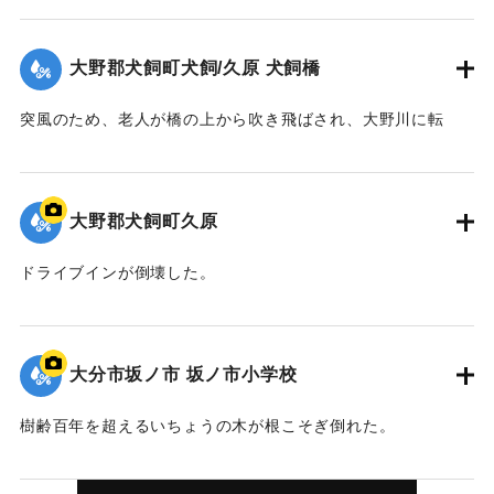
民、あわせて150人ほどが救助作業を行った結果、50代の女
性と中学2年生の女子生徒の遺体が発見された。
大野郡犬飼町犬飼/久原 犬飼橋
【出典：大分合同新聞 1971年8月5日夕刊1面】
突風のため、老人が橋の上から吹き飛ばされ、大野川に転
｜固有コード:
00793002
落。濁流に流された。8月7日午後5時40分頃、大分市鶴崎の
大野川河口近くで遺体が発見された。
【出典：消防年報〔昭和46年〕】
大野郡犬飼町久原
｜固有コード:
00793003
ドライブインが倒壊した。
｜固有コード:
00793004
大分市坂ノ市 坂ノ市小学校
樹齢百年を超えるいちょうの木が根こそぎ倒れた。
｜固有コード:
00793005