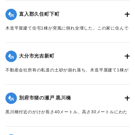
コプターが出動した。
【出典：消防年報〔昭和46年〕】
直入郡久住町下町
｜固有コード:
00793018
木造平屋建て住宅1棟が突風に倒れ全壊した。この家に住んで
いる3人は外出しており無事だった。
【出典：大分合同新聞 1971年8月5日夕刊7面】
大分市光吉新町
｜固有コード:
00793014
不動産会社所有の私道の土砂が崩れ落ち、木造平屋建て1棟が
巻き込まれ屋根の近く前土砂に埋まった。崩れた土砂は幅5メ
ートル、高さ10メートルにわたった。家族は食事中だった
が、食堂に土砂が達しなかったため全員無事だった。
別府市猪の瀬戸 黒川橋
【出典：大分合同新聞 1971年8月6日朝刊1面】
黒川橋付近のがけが長さ40メートル、高さ30メートルにわた
｜固有コード:
00793015
って崩れ落ちた。大きなものだと家1軒分もある岩も入ってい
たために路盤が崩壊、復旧には長い時間がかかるものと見込
まれていた。