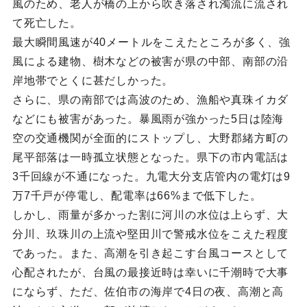
風のため、老人が橋の上から吹き落され濁流に流され
て死亡した。
最大瞬間風速が40メートルをこえたところが多く、強
風による建物、樹木などの被害が県の中部、南部の沿
岸地帯でとくに甚だしかった。
さらに、県の南部では高波のため、漁船や真珠イカダ
などにも被害があった。暴風雨が強かった5日は陸海
空の交通機関が全面的にストップし、大野郡緒方町の
尾平部落は一時孤立状態となった。県下の市内電話は
3千回線が不通になった。九電大分支店管内の電灯は9
万7千戸が停電し、配電率は66%まで低下した。
しかし、雨量が多かった割に河川の水位は上らず、大
分川、玖珠川の上流や堅田川で警戒水位をこえた程度
であった。また、高潮を引き起こす台風コースとして
心配されたが、台風の最接近時は幸いに千潮時で大事
にならず、ただ、佐伯市の海岸で4日の夜、高潮と高