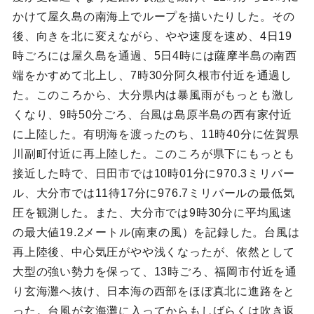
かけて屋久島の南海上でループを描いたりした。その
後、向きを北に変えながら、やや速度を速め、4日19
時ごろには屋久島を通過、5日4時には薩摩半島の南西
端をかすめて北上し、7時30分阿久根市付近を通過し
た。このころから、大分県内は暴風雨がもっとも激し
くなり、9時50分ごろ、台風は島原半島の西有家付近
に上陸した。有明海を渡ったのち、11時40分に佐賀県
川副町付近に再上陸した。このころが県下にもっとも
接近した時で、日田市では10時01分に970.3ミリバー
ル、大分市では11待17分に976.7ミリバールの最低気
圧を観測した。また、大分市では9時30分に平均風速
の最大値19.2メートル(南東の風）を記録した。台風は
再上陸後、中心気圧がやや浅くなったが、依然として
大型の強い勢力を保って、13時ごろ、福岡市付近を通
り玄海灘へ抜け、日本海の西部をほぼ真北に進路をと
った。台風が玄海灘に入ってからもしばらくは吹き返