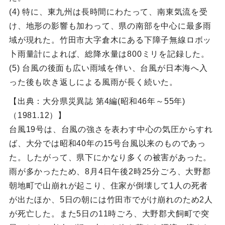
(4) 特に、東九州は長時間にわたって、南東気流を受
け、地形の影響も加わって、県の南部を中心に最多雨
域が現れた。竹田市大字倉木にある下障子無線ロボッ
卜雨量計によれば、総降水量は800ミリを記録した。
(5) 台風の後面も広い雨域を伴い、台風が日本海へ入
った後も吹き返しによる風雨が長く続いた。
【出典：大分県災異誌 第4編(昭和46年～55年)
（1981.12）】
台風19号は、台風の強さを表わす中心の気圧からすれ
ば、大分では昭和40年の15号台風以来のものであっ
た。したがって、県下にかなり多くの被害があった。
雨が多かったため、8月4日午後2時25分ごろ、大野郡
朝地町で山崩れが起こり、住家が倒壊して1人の死者
が出たほか、5日の朝には竹田市でがけ崩れのため2人
が死亡した。また5日の11時ごろ、大野郡犬飼町で突