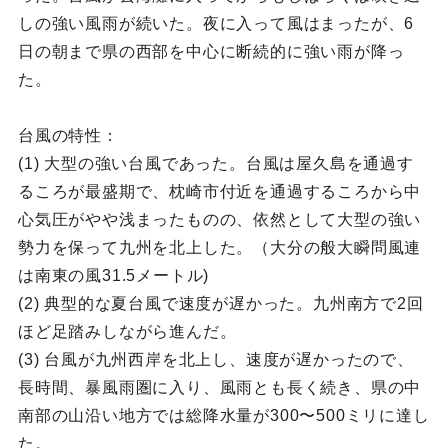
しの強い風雨が続いた。夜に入って風はまったが、6
日の朝まで県の西部を中心に断続的に強い雨が降っ
た。
台風の特性：
(1) 大型の強い台風であった。台風は屋久島を通過す
るころが最盛期で、枕崎市付近を通過するころから中
心気圧がやや浅まったものの、依然として大型の強い
勢力を保って九州を北上した。（大分の般大瞬問風連
は南東の風31.5メートル)
(2) 典型的な夏台風で速度が遅かった。九州南方で2回
ほど足踏みしながら進んだ。
(3) 台風が九州西岸を北上し、速度が遅かったので、
長時間、暴風雨圏に入り、風雨とも長く続き、県の中
南部の山沿い地方では総降水量が300〜500ミリに達し
た。