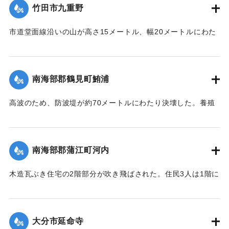
竹田市九重野
【出典：大分合同新聞 1971年8月6日朝刊11面】
市道堂面線沿いの山が高さ15メートル、幅20メートルにわた
｜固有コード:
00793016
って崩れ、道路を隔てた木造瓦ぶきの平屋建て住宅を押しつ
ぶした。この家では家族4人がいて全員下敷きとなった。1人
は自力ではい出し、近所の人に助けを求め、ほかの3人もまも
南海部郡鶴見町鮪浦
なく救出された。4人全員がけがを負った。
【出典：大分合同新聞 1971年8月6日朝刊11面】
高波のため、防波堤が約70メートルにわたり決壊した。養殖
中のハマチはいけすの網が切れて流失。かなりの被害が出
｜固有コード:
00793017
た。
【出典：大分合同新聞 1971年8月5日夕刊7面】
南海部郡蒲江町河内
｜固有コード:
00793010
木造瓦ぶき住宅の2階部分が吹き飛ばされた。住民3人は1階に
いたので無事だった。
【出典：大分合同新聞 1971年8月5日夕刊7面】
大分市延命寺
｜固有コード:
00793011