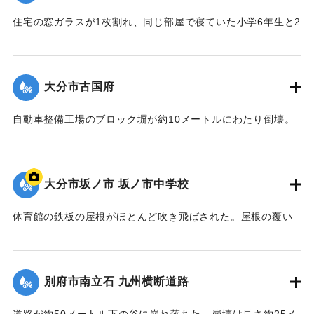
住宅の窓ガラスが1枚割れ、同じ部屋で寝ていた小学6年生と2
年生の男子生徒がひざや頭にけがをした。
【出典：大分合同新聞 1971年8月5日夕刊7面】
大分市古国府
｜固有コード:
00793012
自動車整備工場のブロック塀が約10メートルにわたり倒壊。
このため塀に沿って駐車していた従業員6人の軽乗用車が押し
つぶされた。仕事中だったので、けが人はいなかった。
【出典：大分合同新聞 1971年8月5日夕刊7面】
大分市坂ノ市 坂ノ市中学校
｜固有コード:
00793013
体育館の鉄板の屋根がほとんど吹き飛ばされた。屋根の覆い
がなくなったため、雨が天井を伝って体育館の内部にしみ込
んで、床は水浸しの状態になった。
【出典：大分合同新聞 1971年8月6日朝刊11面】
別府市南立石 九州横断道路
｜固有コード:
00793006
道路が約50メートル下の谷に崩れ落ちた。崩壊は長さ約25メ