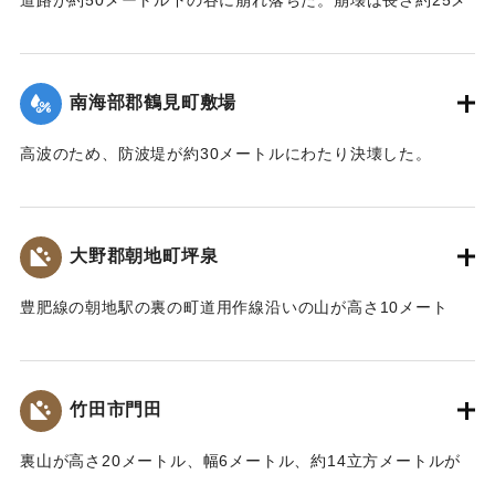
ートル、幅約3メートルでガードレールは宙吊りになった。山
側もがけ崩れの危険があるため、道路は通行禁止となった。
【出典：大分合同新聞 1971年8月5日朝刊11面】
南海部郡鶴見町敷場
｜固有コード:
00793007
高波のため、防波堤が約30メートルにわたり決壊した。
【出典：大分合同新聞 1971年8月5日夕刊7面】
｜固有コード:
00793009
大野郡朝地町坪泉
豊肥線の朝地駅の裏の町道用作線沿いの山が高さ10メート
ル、幅5メートル、厚さ5メートルにわたって崩れ、約50立方
メートルの土砂が道路を隔てた住宅を押しつぶした。80代の
ひとり暮らしの女性が巻き込まれ死亡した。
竹田市門田
【出典：大分合同新聞 1971年8月5日朝刊11面】
裏山が高さ20メートル、幅6メートル、約14立方メートルが
｜固有コード:
00793001
崩れ落ち、木造平屋建て1棟が巻き込まれた。消防や近所の住