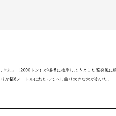
にしき丸」（2000トン）が棧橋に接岸しようとした際突風
べりが幅6メートルにわたってへし曲り大きな穴があいた。