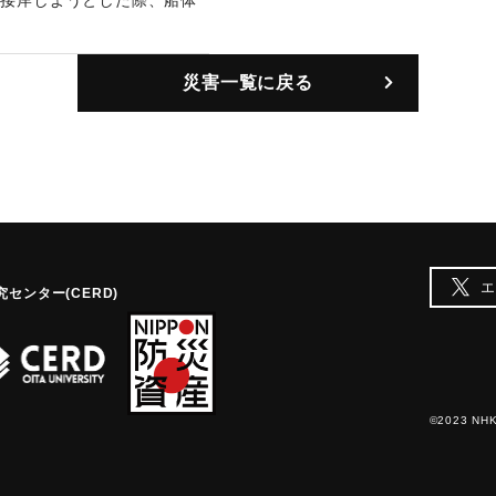
に接岸しようとした際、船体
に衝突。鋼鉄製の船べりが6
。
災害一覧に戻る
エ
センター(CERD)
©2023 NHK