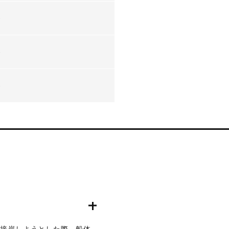
-
-
-