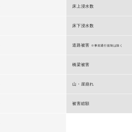
-
床上浸水数
-
床下浸水数
-
道路被害
※事前通行規制は除く
-
橋梁被害
-
山・崖崩れ
-
被害総額
-