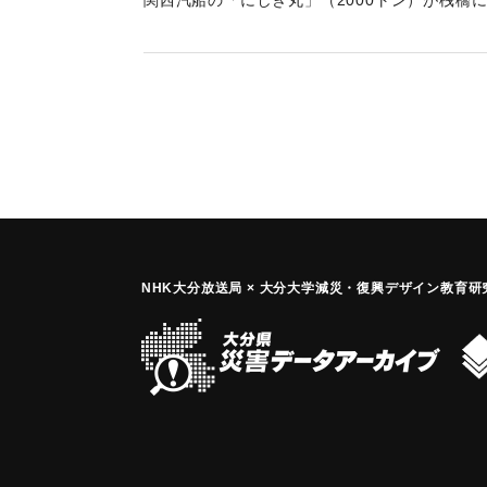
関西汽船の「にしき丸」（2000トン）が桟橋
の中央やや後方の右舷が、桟橋のコンクリート
メートルにわたりへし曲がり大きな穴が空いた
｜固有コード:
00704001
NHK大分放送局 × 大分大学減災
・
復興デザイン教育研究