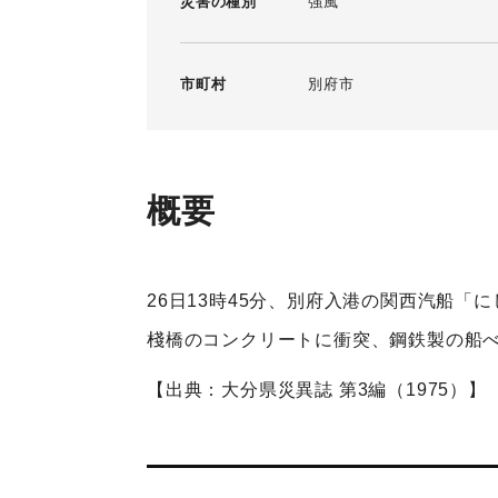
災害の種別
強風
市町村
別府市
概要
26日13時45分、別府入港の関西汽船「
棧橋のコンクリートに衝突、鋼鉄製の船
【出典：大分県災異誌 第3編（1975）】